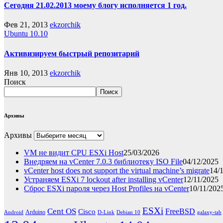
Сегодня 21.02.2013 моему блогу исполняется 1 год.
Фев 21, 2013
ekzorchik
Ubuntu 10.10
Активизируем быстрый репозитарий
Янв 10, 2013
ekzorchik
Поиск
Поиск
Архивы
Архивы
VM не видит CPU ESXi Host
25/03/2026
Внедряем на vCenter 7.0.3 библиотеку ISO File
04/12/2025
vCenter host does not support the virtual machine’s migrate
14/
Устраняем ESXi 7 lockout after installing vCenter
12/11/2025
Сброс ESXi пароля через Host Profiles на vCenter
10/11/202
ESXi
Cent OS
FreeBSD
Cisco
Arduino
Android
D-Link
Debian 10
galaxy-tab