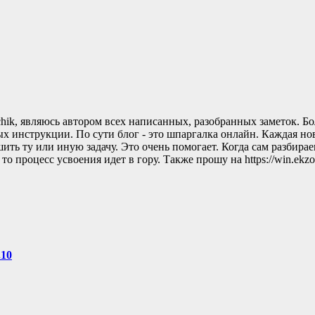
rchik, являюсь автором всех написанных, разобранных заметок. Б
х инструкции. По сути блог - это шпаргалка онлайн. Каждая нов
ть ту или иную задачу. Это очень помогает. Когда сам разбирае
оцесс усвоения идет в гору. Также прошу на https://win.ekzorchik.r
.10