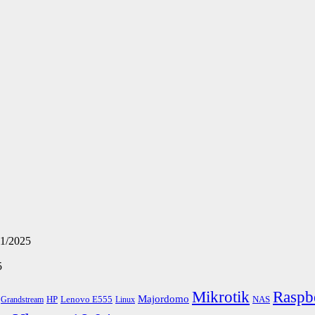
11/2025
5
Mikrotik
Raspb
Majordomo
HP
Lenovo E555
NAS
Grandstream
Linux