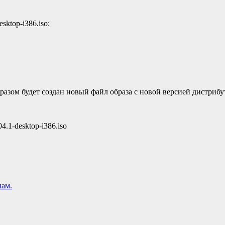
esktop-i386.iso:
разом будет создан новый файл образа с новой версией дистриб
4.1-desktop-i386.iso
лам.