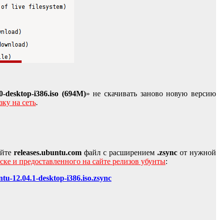
0-desktop-i386.iso (694M)
» не скачивать заново новую версию
ку на сеть
.
айте
releases.ubuntu.com
файл с расширением
.zsync
от нужной
ке и предоставленного на сайте релизов убунты
:
ntu-12.04.1-desktop-i386.iso.zsync