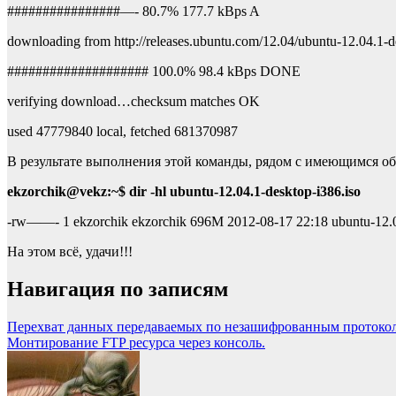
################—- 80.7% 177.7 kBps A
downloading from http://releases.ubuntu.com/12.04/ubuntu-12.04.1-d
#################### 100.0% 98.4 kBps DONE
verifying download…checksum matches OK
used 47779840 local, fetched 681370987
В результате выполнения этой команды, рядом с имеющимся об
ekzorchik@vekz:~$ dir -hl ubuntu-12.04.1-desktop-i386.iso
-rw——- 1 ekzorchik ekzorchik 696M 2012-08-17 22:18 ubuntu-12.0
На этом всё, удачи!!!
Навигация по записям
Перехват данных передаваемых по незашифрованным протоко
Монтирование FTP ресурса через консоль.