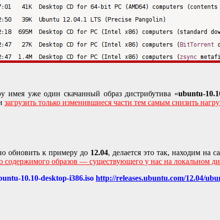
у имея уже один скачанный образ дистрибутива «
ubuntu-10.1
 и
з
агрузить только изменившиеся части тем самым снизить нагруз
но обновить к примеру до
12.04
, делается это так, находим на с
 содержимого образов — существующего у нас на локальном дис
buntu-10.10-desktop-i386.iso
http://releases.ubuntu.com/12.04/ubu