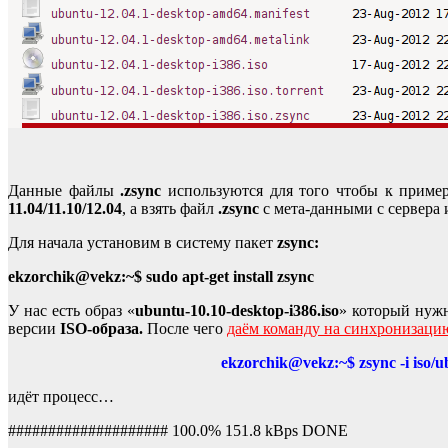
Данные файлы
.zsync
используются для того чтобы к пример
11.04/11.10/12.04
, а взять файл
.zsync
с мета-данными с сервера
Для начала установим в систему пакет
zsync:
ekzorchik@vekz:~$ sudo apt-get install zsync
У нас есть образ «
ubuntu-10.10-desktop-i386.iso
» который нуж
версии
ISO-образа.
После чего
даём команду на синхронизацию
ekzorchik@vekz:~$ zsync -i iso/u
идёт процесс…
#################### 100.0% 151.8 kBps DONE