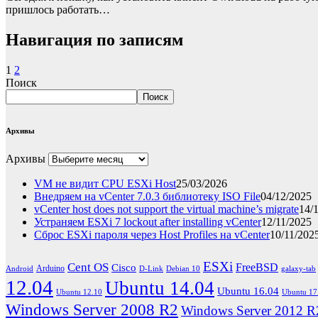
пришлось работать…
Навигация по записям
1
2
Поиск
Поиск
Архивы
Архивы
VM не видит CPU ESXi Host
25/03/2026
Внедряем на vCenter 7.0.3 библиотеку ISO File
04/12/2025
vCenter host does not support the virtual machine’s migrate
14/
Устраняем ESXi 7 lockout after installing vCenter
12/11/2025
Сброс ESXi пароля через Host Profiles на vCenter
10/11/202
ESXi
Cent OS
FreeBSD
Cisco
Arduino
Android
D-Link
Debian 10
galaxy-tab
12.04
Ubuntu 14.04
Ubuntu 16.04
Ubuntu 12.10
Ubuntu 17
Windows Server 2008 R2
Windows Server 2012 R