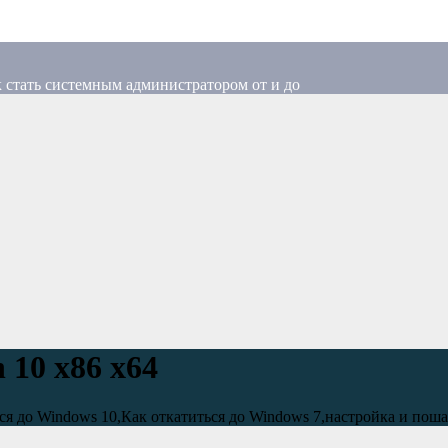
 стать системным администратором от и до
 10 x86 x64
я до Windows 10,Как откатиться до Windows 7,настройка и поша