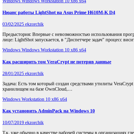
Windows
Windows Workstation 10 x86 x64
Нюанс работы LightShot на Asus Prime H610M-K D4
03/02/2025
ekzorchik
Предыстория: Впервые с невозможностью использования прогр
лице: LightShot запускается, в "Диспетчере задач" процесс виси
Windows
Windows Workstation 10 x86 x64
Как расширить том VeraCrypt не потеряв данные
28/01/2025
ekzorchik
Задача: Есть том который создан средствами утилиты VeraCryp
хранилищем на базе OwnCloud,…
Windows Workstation 10 x86 x64
Как установить AdminPack на Windows 10
10/07/2019
ekzorchik
Т.к. уже обычно в качестве рабочей системы в организациях гд