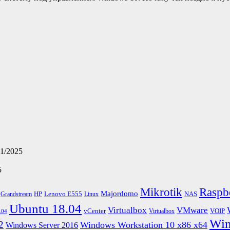
11/2025
5
Mikrotik
Raspb
Majordomo
HP
Lenovo E555
NAS
Grandstream
Linux
Ubuntu 18.04
Virtualbox
VMware
vCenter
VOIP
Virtualbox
.04
Win
2
Windows Workstation 10 x86 x64
Windows Server 2016