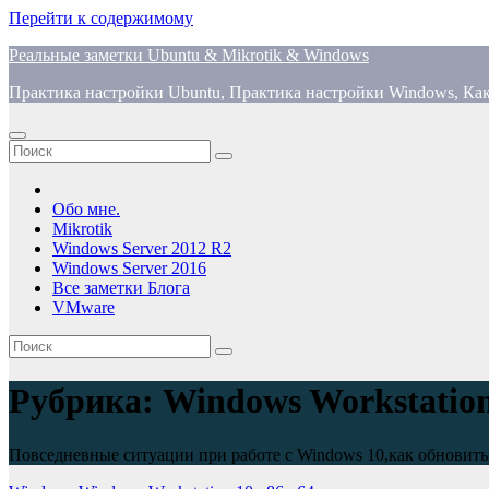
Перейти к содержимому
Реальные заметки Ubuntu & Mikrotik & Windows
Практика настройки Ubuntu, Практика настройки Windows, Как
Обо мне.
Mikrotik
Windows Server 2012 R2
Windows Server 2016
Все заметки Блога
VMware
Рубрика:
Windows Workstation
Повседневные ситуации при работе с Windows 10,как обновитьс