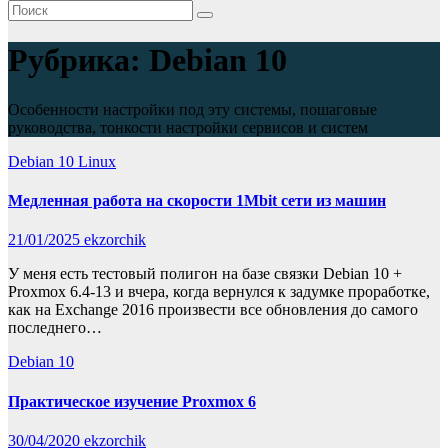
Рубрика:
Debian 10
Особенности настройки под эту системы, пошаговые
руководства, тонкости настройки сервисов и систем
Debian 10
Linux
Медленная работа на скорости 1Mbit сети из машин
21/01/2025
ekzorchik
У меня есть тестовый полигон на базе связки Debian 10 +
Proxmox 6.4-13 и вчера, когда вернулся к задумке проработке,
как на Exchange 2016 произвести все обновления до самого
последнего…
Debian 10
Практическое изучение Proxmox 6
30/04/2020
ekzorchik