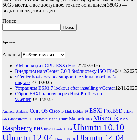
50Gb места, а все доступное, точнее оставшиеся 380Gb —
ведь в последствии здесь…
Поиск
Поиск
Архивы
Архивы
VM не видит CPU ESXi Host
25/03/2026
Внедряем на vCenter 7.0.3 библиотеку ISO File
04/12/2025
vCenter host does not support the virtual machine’s
migrate
14/11/2025
Устраняем ESXi 7 lockout after installing vCenter
12/11/2025
Сброс ESXi пароля через Host Profiles на
vCenter
10/11/2025
ESXi
Cent OS
FreeBSD
Cisco
Arduino
Android
D-Link
Debian 10
galaxy-
Mikrotik
Majordomo
HP
Lenovo E555
NAS
Grandstream
Linux
tab
Ubuntu 10.10
Raspberry
RHS
tonk
Ubuntu 10.04
Ubuntu 12.04
Ubuntu 14.04
Ubuntu 12.10