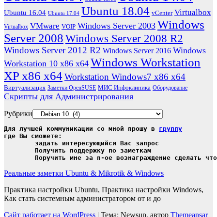
Ubuntu 18.04
Virtualbox
Ubuntu 16.04
vCenter
Ubuntu 17.04
Windows
Windows Server 2003
VMware
VOIP
Virtualbox
Server 2008
Windows Server 2008 R2
Windows Server 2012 R2
Windows
Windows Server 2016
Windows Workstation
Workstation 10 x86 x64
XP x86 x64
Workstation Windows7 x86 x64
Виртуализация
МИС Инфоклиника
Заметки OpenSUSE
Оборудование
Скрипты для Администрирования
Рубрики
Для лучшей коммуникации со мной прошу в 
группу
где Вы сможете:

	задать интересующийся Вас запрос

	Получить поддержку по заметкам

	Поручить мне за n-ое вознаграждение сделать чт
Реальные заметки Ubuntu & Mikrotik & Windows
Практика настройки Ubuntu, Практика настройки Windows,
Как стать системным администратором от и до
Сайт работает на WordPress
|
Тема: Newsup, автор
Themeansar