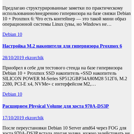
Предлагаю структурированные заметки по практическому
использованию/внедрению гипервизора на базе связки Debian
10 + Proxmox 6: Что есть контейнер — это такой мини образ
операционной системы Linux (увы, но Windows не…
Debian 10
Настройка M.2 накопителя для гипервизора Proxmox 6
28/10/2019
ekzorchik
Приобрел я себе для тестового стенда на базе гипервизора
Debian 10 + Proxmox SSD накопитель «SSD накопитель
SILICON POWER M-Series SP512GBP34A80M28 512Гб, M.2
2280, PCI-E x4, NVMe» с интерфейсом M2,…
Debian 10
Расширяем Physical Volume для хоста 970A-DS3P
17/10/2019
ekzorchik
После переустановки Debian 10 Server amd64 через FOG для
хоста 970A-DS3P встала другая задача, нужно задейстовать не