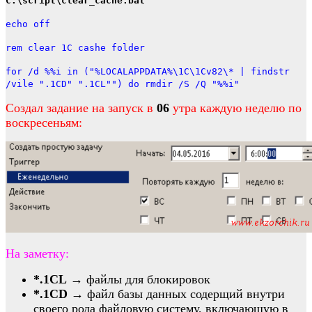
C:\script\clear_cache.bat
echo off
rem clear 1C cashe folder
for /d %%i in ("%LOCALAPPDATA%\1C\1Cv82\* | findstr
/vile ".1CD" ".1CL"") do rmdir /S /Q "%%i"
Создал задание на запуск в
06
утра каждую неделю по
воскресеньям:
На заметку:
*.1CL
→ файлы для блокировок
*.1CD
→ файл базы данных содерщий внутри
своего рода файловую систему, включающую в