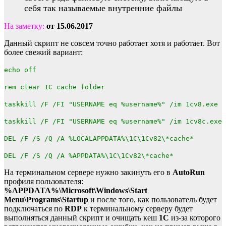
себя так называемые внутренние файлы
На заметку:
от 15.06.2017
Данный скрипт не совсем точно работает хотя и работает. Вот
более свежий вариант:
echo off
rem clear 1C cache folder
taskkill /F /FI "USERNAME eq %username%" /im 1cv8.exe
taskkill /F /FI "USERNAME eq %username%" /im 1cv8c.exe
DEL /F /S /Q /A %LOCALAPPDATA%\1C\1Cv82\*cache*
DEL /F /S /Q /A %APPDATA%\1C\1Cv82\*cache*
На терминальном сервере нужно закинуть его в
AutoRun
профиля пользователя:
%APPDATA%\Microsoft\Windows\Start
Menu\Programs\Startup
и после того, как пользователь будет
подключаться по
RDP
к терминальному серверу будет
выполняться данный скрипт и очищать кеш
1С
из-за которого