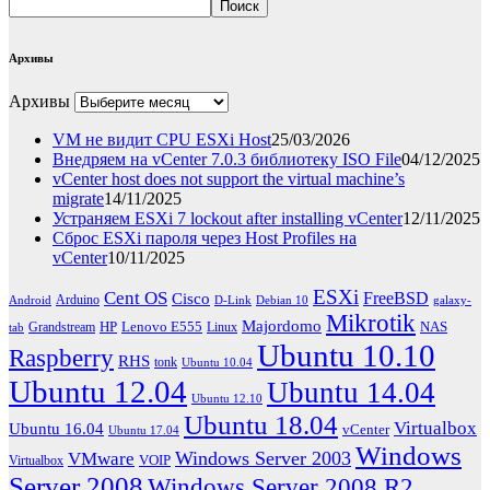
Поиск
Архивы
Архивы
VM не видит CPU ESXi Host
25/03/2026
Внедряем на vCenter 7.0.3 библиотеку ISO File
04/12/2025
vCenter host does not support the virtual machine’s
migrate
14/11/2025
Устраняем ESXi 7 lockout after installing vCenter
12/11/2025
Сброс ESXi пароля через Host Profiles на
vCenter
10/11/2025
ESXi
Cent OS
FreeBSD
Cisco
Arduino
Android
D-Link
Debian 10
galaxy-
Mikrotik
Majordomo
HP
Lenovo E555
NAS
Grandstream
Linux
tab
Ubuntu 10.10
Raspberry
RHS
tonk
Ubuntu 10.04
Ubuntu 12.04
Ubuntu 14.04
Ubuntu 12.10
Ubuntu 18.04
Virtualbox
Ubuntu 16.04
vCenter
Ubuntu 17.04
Windows
Windows Server 2003
VMware
VOIP
Virtualbox
Server 2008
Windows Server 2008 R2