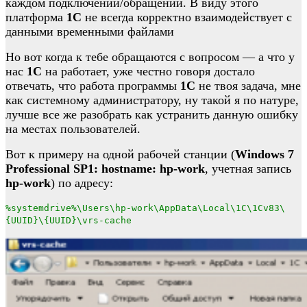
каждом подключении/обращении. В виду этого
платформа
1С
не всегда корректно взаимодействует с
данными временными файлами
Но вот когда к тебе обращаются с вопросом — а что у
нас
1С
на работает, уже честно говоря достало
отвечать, что работа программы
1С
не твоя задача, мне
как системному администратору, ну такой я по натуре,
лучше все же разобрать как устранить данную ошибку
на местах пользователей.
Вот к примеру на одной рабочей станции (
Windows 7
Professional SP1: hostname: hp-work
, учетная запись
hp-work
) по адресу:
%systemdrive%\Users\hp-work\AppData\Local\1C\1Cv83\
{UUID}\{UUID}\vrs-cache