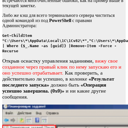
встречаются многочисленные ошибки, как на пример выше в
текущей заметке.
Либо же кэш для всего терминального сервера чиститься
одной командой из под
PowerShell
с правами
Администратора:
Get-ChildItem
"С:\Users\*\AppData\Local\1C\1Cv82\*","С:\Users\*\AppDa
| Where {$_.Name -as [guid]} |Remove-Item -Force -
Recurse
Открыв оснастку управления заданиями,
вижу свое
созданное через правый клик по нему запускаю его и
оно успешно отрабатывает.
Как проверить, а
действительно ли успешно, в колонке
«Результат
последнего запуска»
должно быть
«Операция
успешно завершена. (0x0)»
и ни какие другие
сообщения.