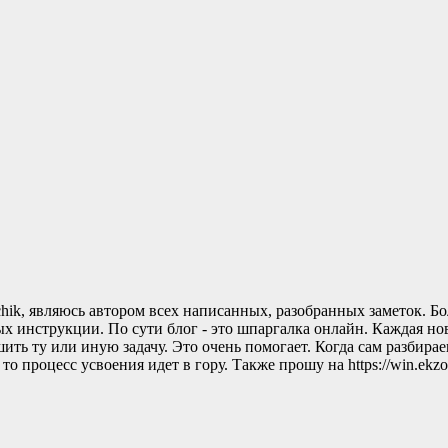
rchik, являюсь автором всех написанных, разобранных заметок. Б
х инструкции. По сути блог - это шпаргалка онлайн. Каждая нов
ть ту или иную задачу. Это очень помогает. Когда сам разбирае
оцесс усвоения идет в гору. Также прошу на https://win.ekzorchik.r