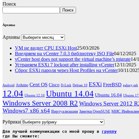
Поиск
Поиск
Архивы
Архивы
VM не видит CPU ESXi Host
25/03/2026
Внедряем на vCenter 7.0.3 библиотеку ISO File
04/12/2025
vCenter host does not support the virtual machine’s migrate
14/
Устраняем ESXi 7 lockout after installing vCenter
12/11/2025
Сброс ESXi пароля через Host Profiles на vCenter
10/11/202
ESXi
Cent OS
FreeBSD
Cisco
Arduino
Android
D-Link
Debian 10
galaxy-tab
12.04
Ubuntu 14.04
Ubuntu 16.04
Ubuntu 12.10
Ubuntu 17
Windows Server 2008 R2
Windows Server 2012 R
Windows7 x86 x64
Виртуализация
МИС Инфоклин
Заметки OpenSUSE
Рубрики
Для лучшей коммуникации со мной прошу в 
группу
где Вы сможете:
