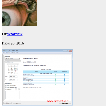
От
ekzorchik
Июн 26, 2016