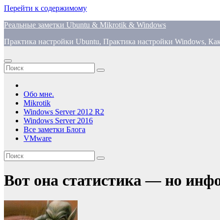
Перейти к содержимому
Реальные заметки Ubuntu & Mikrotik & Windows
Практика настройки Ubuntu, Практика настройки Windows, Как
Обо мне.
Mikrotik
Windows Server 2012 R2
Windows Server 2016
Все заметки Блога
VMware
Вот она статистика — но инф