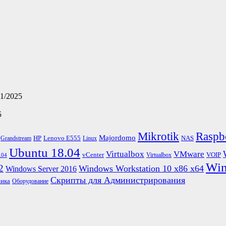
11/2025
5
Mikrotik
Raspb
Majordomo
HP
Lenovo E555
NAS
Grandstream
Linux
Ubuntu 18.04
Virtualbox
VMware
vCenter
VOIP
Virtualbox
.04
Win
2
Windows Workstation 10 x86 x64
Windows Server 2016
Скрипты для Администрирования
ика
Оборудование