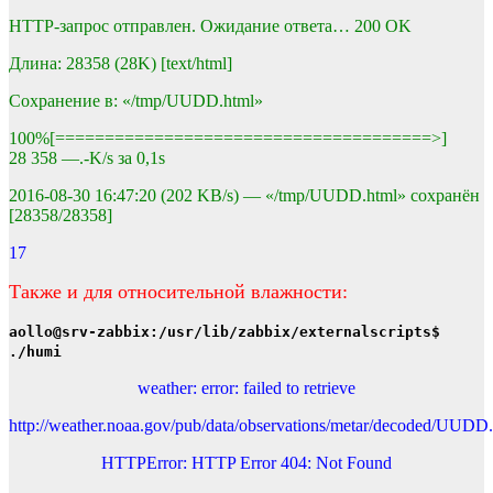
HTTP-запрос отправлен. Ожидание ответа… 200 OK
Длина: 28358 (28K) [text/html]
Сохранение в: «/tmp/UUDD.html»
100%[======================================>]
28 358 —.-K/s за 0,1s
2016-08-30 16:47:20 (202 KB/s) — «/tmp/UUDD.html» сохранён
[28358/28358]
17
Также и для относительной влажности:
aollo@srv-zabbix:/usr/lib/zabbix/externalscripts$
./humi
weather: error: failed to retrieve
http://weather.noaa.gov/pub/data/observations/metar/decoded/UUD
HTTPError: HTTP Error 404: Not Found