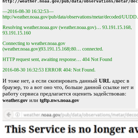
http://weather.noaa.gov/pub/data/observations/metar/dec
—2016-08-30 16:32:53—
http://weather.noaa.gov/pub/data/observations/metar/decoded/UUD
Resolving weather.noaa.gov (weather.noaa.gov)… 93.191.15.168,
93.191.15.160
Connecting to weather.noaa.gov
(weather.noaa.gov)|93.191.15.168|:80… connected.
HTTP request sent, awaiting response… 404 Not Found
2016-08-30 16:32:53 ERROR 404: Not Found.
И тоже нет, а если скопировать данный
URL
адрес в
браузер, то а вот оно что, больше данной ссылке нет и
работу сервиса предлагается оценить задействовав:
или
weather.gov
tgftp.nws.noaa.gov