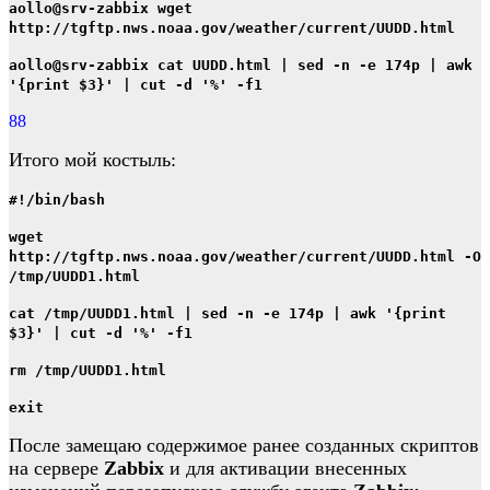
aollo@srv-zabbix wget
http://tgftp.nws.noaa.gov/weather/current/UUDD.html
aollo@srv-zabbix cat UUDD.html | sed -n -e 174p | awk
'{print $3}' | cut -d '%' -f1
88
Итого мой костыль:
#!/bin/bash
wget
http://tgftp.nws.noaa.gov/weather/current/UUDD.html -O
/tmp/UUDD1.html
cat /tmp/UUDD1.html | sed -n -e 174p | awk '{print
$3}' | cut -d '%' -f1
rm /tmp/UUDD1.html
exit
После замещаю содержимое ранее созданных скриптов
на сервере
Zabbix
и для активации внесенных