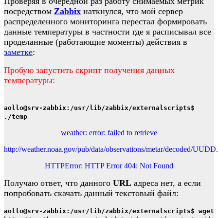
Проверяя в очередной раз работу снимаемых метрик
посредством
Zabbix
наткнулся, что мой сервер
распределенного мониторинга перестал формировать
данные температуры в частности где я расписывал все
проделанные (работающие моменты) действия в
заметке
:
Пробую запустить скрипт получения данных
температуры:
aollo@srv-zabbix:/usr/lib/zabbix/externalscripts$
./temp
weather: error: failed to retrieve
http://weather.noaa.gov/pub/data/observations/metar/decoded/UUD
HTTPError: HTTP Error 404: Not Found
Получаю ответ, что данного
URL
адреса нет, а если
попробовать скачать данный текстовый файл:
aollo@srv-zabbix:/usr/lib/zabbix/externalscripts$ wget