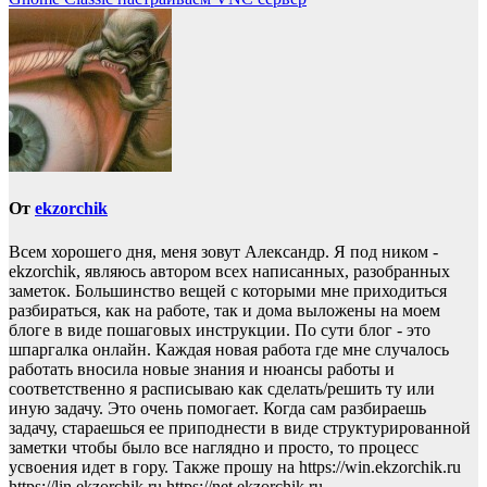
От
ekzorchik
Всем хорошего дня, меня зовут Александр. Я под ником -
ekzorchik, являюсь автором всех написанных, разобранных
заметок. Большинство вещей с которыми мне приходиться
разбираться, как на работе, так и дома выложены на моем
блоге в виде пошаговых инструкции. По сути блог - это
шпаргалка онлайн. Каждая новая работа где мне случалось
работать вносила новые знания и нюансы работы и
соответственно я расписываю как сделать/решить ту или
иную задачу. Это очень помогает. Когда сам разбираешь
задачу, стараешься ее приподнести в виде структурированной
заметки чтобы было все наглядно и просто, то процесс
усвоения идет в гору. Также прошу на https://win.ekzorchik.ru
https://lin.ekzorchik.ru https://net.ekzorchik.ru