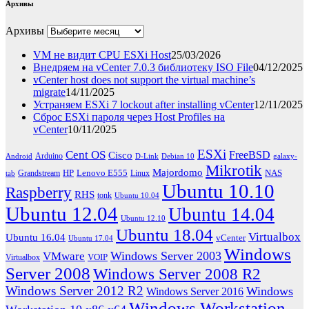
Архивы
Архивы
VM не видит CPU ESXi Host
25/03/2026
Внедряем на vCenter 7.0.3 библиотеку ISO File
04/12/2025
vCenter host does not support the virtual machine’s
migrate
14/11/2025
Устраняем ESXi 7 lockout after installing vCenter
12/11/2025
Сброс ESXi пароля через Host Profiles на
vCenter
10/11/2025
ESXi
Cent OS
FreeBSD
Cisco
Arduino
Android
D-Link
Debian 10
galaxy-
Mikrotik
Majordomo
HP
Lenovo E555
NAS
Grandstream
Linux
tab
Ubuntu 10.10
Raspberry
RHS
tonk
Ubuntu 10.04
Ubuntu 12.04
Ubuntu 14.04
Ubuntu 12.10
Ubuntu 18.04
Virtualbox
Ubuntu 16.04
vCenter
Ubuntu 17.04
Windows
Windows Server 2003
VMware
VOIP
Virtualbox
Server 2008
Windows Server 2008 R2
Windows Server 2012 R2
Windows
Windows Server 2016
Windows Workstation