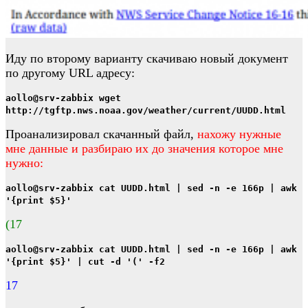
Иду по второму варианту скачиваю новый документ
по другому URL адресу:
aollo@srv-zabbix wget
http://tgftp.nws.noaa.gov/weather/current/UUDD.html
Проанализировал скачанный файл,
нахожу нужные
мне данные и разбираю их до значения которое мне
нужно:
aollo@srv-zabbix cat UUDD.html | sed -n -e 166p | awk
'{print $5}'
(17
aollo@srv-zabbix cat UUDD.html | sed -n -e 166p | awk
'{print $5}' | cut -d '(' -f2
17