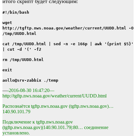
итого скрипт будет следующим:
#!/bin/bash
wget
http://tgftp.nws.noaa.gov/weather/current/UUDD.html -O
/tmp/UUDD.html
cat /tmp/UUDD.html | sed -n -e 166p | awk '{print $5}'
| cut -d '(' -f2
rm /tmp/UUDD.html
exit
aollo@srv-zabbix ./temp
—
-2016-08-30 16:47:20—
http://tgftp.nws.noaa.gov/weather/current/UUDD.html
Распознаётся tgftp.nws.noaa.gov (tgftp.nws.noaa.gov)…
140.90.101.79
Подключение к tgftp.nws.noaa.gov
(tgftp.nws.noaa.gov)|140.90.101.79|:80… соединение
установлено.