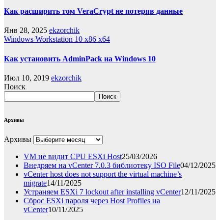
Как расширить том VeraCrypt не потеряв данные
Янв 28, 2025
ekzorchik
Windows Workstation 10 x86 x64
Как установить AdminPack на Windows 10
Июл 10, 2019
ekzorchik
Поиск
Поиск
Архивы
Архивы
VM не видит CPU ESXi Host
25/03/2026
Внедряем на vCenter 7.0.3 библиотеку ISO File
04/12/2025
vCenter host does not support the virtual machine’s
migrate
14/11/2025
Устраняем ESXi 7 lockout after installing vCenter
12/11/2025
Сброс ESXi пароля через Host Profiles на
vCenter
10/11/2025