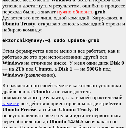
успешен достигнутым результатом, ошибки в процессе
перехода были, а значит
нужно обновить
grub
.
Делается это все лишь одной командой. Загружаюсь в
Ubuntu Trusty
, открываю консоль командной строки и
набираю команду:
ekzorchik@navy:~$ sudo update-grub
Этим формируется новое меню и все работает, как и
работало до это при использовании другой оси
Windows
на отличном диске. У меня один диск
Disk 0
— на
2Tb
под
Ubuntu
, а
Disk 1
— на
500Gb
под
Windows
(развлечение).
К сожалению по своей заметке касательно установки
драйверов на
Ubuntu
я не смог достичь
положительного результата, т. к. в моей практической
заметке
все действия ориентированы на дистрибутив
Ubuntu Precise
, а сейчас
Ubuntu Trusty
. И
переустанавливать все с нуля и идти от первого шага
через обновление до
Ubuntu 14.04.5
меня как-то не
радует. Да и вообще в
Ubuntu
драйвера на видеокарту