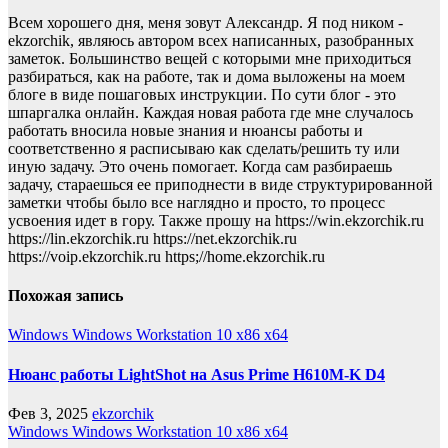
Всем хорошего дня, меня зовут Александр. Я под ником -
ekzorchik, являюсь автором всех написанных, разобранных
заметок. Большинство вещей с которыми мне приходиться
разбираться, как на работе, так и дома выложены на моем
блоге в виде пошаговых инструкции. По сути блог - это
шпаргалка онлайн. Каждая новая работа где мне случалось
работать вносила новые знания и нюансы работы и
соответственно я расписываю как сделать/решить ту или
иную задачу. Это очень помогает. Когда сам разбираешь
задачу, стараешься ее приподнести в виде структурированной
заметки чтобы было все наглядно и просто, то процесс
усвоения идет в гору. Также прошу на https://win.ekzorchik.ru
https://lin.ekzorchik.ru https://net.ekzorchik.ru
https://voip.ekzorchik.ru https;//home.ekzorchik.ru
Похожая запись
Windows
Windows Workstation 10 x86 x64
Нюанс работы LightShot на Asus Prime H610M-K D4
Фев 3, 2025
ekzorchik
Windows
Windows Workstation 10 x86 x64