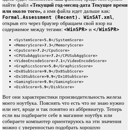
найти файл
«Текущий год-месяц-дата Текущее время
или около того»,
а имя файла идет дальше как:
,
Formal.Assessment (Recent). WinSAT.xml
открыв его через браузер обращаем свой взор на
содержимое между тегами:
и
<WinSPR>
</WinSPR>
<SystemScore>
5.8
</SystemScore>
<MemoryScore>
7.3
</MemoryScore>
<CpuScore>
7.2
</CpuScore>
<CPUSubAggScore>
7.2
</CPUSubAggScore>
<VideoEncodeScore>
7.1
</VideoEncodeScore>
<GraphicsScore>
5.8
</GraphicsScore>
<Dx8SubScore>
9.9
</Dx8SubScore>
<Dx10SubScore>
9.9
</Dx10SubScore>
<GamingScore>
9.9
</GamingScore>
<DiskScore>
5.9
</DiskScore>
Вот они характеристики производительность железа
моего ноутбука. Пояснять что есть что не знаю нужно
или нет, вроде и так понятно из аббревиатур. Теперь
если вы подбираете себе в магазине ноутбук или
собираете компьютер ориентируюсь на эти значения
можно с уверенностью подобрать хорошую