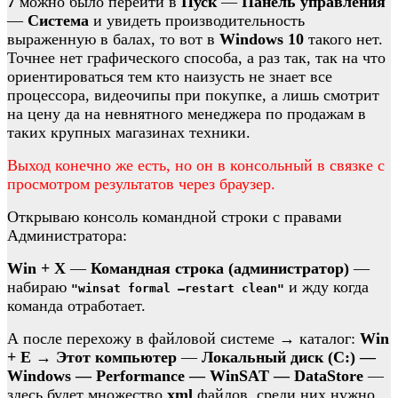
7
можно было перейти в
Пуск
—
Панель управления
—
Система
и увидеть производительность
выраженную в балах, то вот в
Windows 10
такого нет.
Точнее нет графического способа, а раз так, так на что
ориентироваться тем кто наизусть не знает все
процессора, видеочипы при покупке, а лишь смотрит
на цену да на невнятного менеджера по продажам в
таких крупных магазинах техники.
Выход конечно же есть, но он в консольный в связке с
просмотром результатов через браузер.
Открываю консоль командной строки с правами
Администратора:
Win + X
—
Командная строка (администратор)
—
набираю
и жду когда
"winsat formal –restart clean"
команда отработает.
А после перехожу в файловой системе → каталог:
Win
+ E
→
Этот компьютер
—
Локальный диск (C:) —
Windows — Performance — WinSAT — DataStore
—
здесь будет множество
xml
файлов, среди них нужно