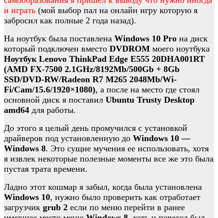
самообразования я пришел к выводу что нужно иногда
и играть
(мой выбор пал на онлайн игру которую я
забросил как полные 2 года назад).
На ноутбук была поставлена
Windows 10 Pro
на диск
который подключен вместо
DVDROM
моего ноутбука
Ноутбук Lenovo ThinkPad Edge E555 20DHA001RT
(AMD FX-7500 2.1GHz/8192Mb/500Gb + 8Gb
SSD/DVD-RW/Radeon R7 M265 2048Mb/Wi-
Fi/Cam/15.6/1920×1080)
, а после на место где стоял
основной диск я поставил
Ubuntu Trusty Desktop
amd64
для работы.
До этого я целый день промучился с установкой
драйверов под установленную до
Windows 10 —
Windows 8
. Это сущие мучения ее использовать, хотя
я извлек некоторые полезные моменты все же это была
пустая трата времени.
Ладно этот кошмар я забыл, когда была установлена
Windows 10
, нужно было проверить как отработает
загрузчик
grub 2
если по меню перейти в ранее
имевшее место меню
Windows 8
, хоть и переход был