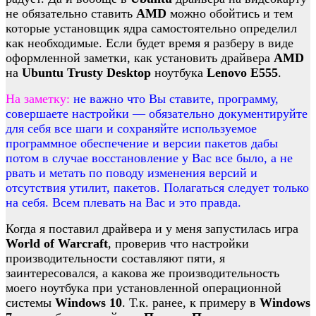
не обязательно ставить
AMD
можно обойтись и тем
которые установщик ядра самостоятельно определил
как необходимые. Если будет время я разберу в виде
оформленной заметки, как установить драйвера
AMD
на
Ubuntu Trusty Desktop
ноутбука
Lenovo E555
.
На заметку:
не важно что Вы ставите, программу,
совершаете настройки — обязательно документируйте
для себя все шаги и сохраняйте используемое
программное обеспечение и версии пакетов дабы
потом в случае восстановление у Вас все было, а не
рвать и метать по поводу изменения версий и
отсутствия утилит, пакетов. Полагаться следует только
на себя. Всем плевать на Вас и это правда.
Когда я поставил драйвера и у меня запустилась игра
World of Warcraft
, проверив что настройки
производительности составляют пяти, я
заинтересовался, а какова же производительность
моего ноутбука при установленной операционной
системы
Windows 10
. Т.к. ранее, к примеру в
Windows