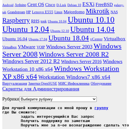
ESXi
Cent OS
FreeBSD
Cisco
Arduino
Android
D-Link
Debian 10
galaxy-
Mikrotik
Majordomo
HP
Lenovo E555
NAS
Grandstream
Linux
tab
Ubuntu 10.10
Raspberry
RHS
tonk
Ubuntu 10.04
Ubuntu 12.04
Ubuntu 14.04
Ubuntu 12.10
Ubuntu 18.04
Virtualbox
Ubuntu 16.04
vCenter
Ubuntu 17.04
Windows
Windows Server 2003
VMware
VOIP
Virtualbox
Server 2008
Windows Server 2008 R2
Windows Server 2012 R2
Windows
Windows Server 2016
Windows Workstation
Workstation 10 x86 x64
XP x86 x64
Workstation Windows7 x86 x64
Виртуализация
МИС Инфоклиника
Заметки OpenSUSE
Оборудование
Скрипты для Администрирования
Рубрики
Для лучшей коммуникации со мной прошу в 
группу
где Вы сможете:

	задать интересующийся Вас запрос

	Получить поддержку по заметкам

	Поручить мне за n-ое вознаграждение сделать чт