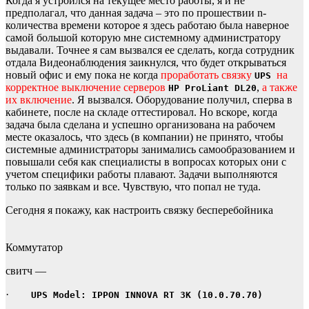
Когда я устроился на текущее место работы, я и не
предполагал, что данная задача – это по прошествии n-
количества времени которое я здесь работаю была наверное
самой большой которую мне системному администратору
выдавали. Точнее я сам вызвался ее сделать, когда сотрудник
отдала Видеонаблюдения заикнулся, что будет открываться
новый офис и ему пока не когда
проработать связку
на
UPS
корректное выключение серверов
,
а также
HP ProLiant DL20
их включение
. Я вызвался. Оборудование получил, сперва в
кабинете, после на складе оттестировал. Но вскоре, когда
задача была сделана и успешно организована на рабочем
месте оказалось, что здесь (в компании) не принято, чтобы
системные администраторы занимались самообразованием и
повышали себя как специалисты в вопросах которых они с
учетом специфики работы плавают. Задачи выполняются
только по заявкам и все. Чувствую, что попал не туда.
Сегодня я покажу, как настроить связку бесперебойника
Коммутатор
свитч —
·
UPS Model: IPPON INNOVA RT 3K (10.0.70.70)