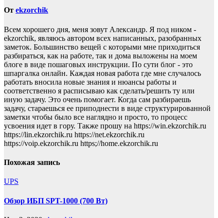
От
ekzorchik
Всем хорошего дня, меня зовут Александр. Я под ником -
ekzorchik, являюсь автором всех написанных, разобранных
заметок. Большинство вещей с которыми мне приходиться
разбираться, как на работе, так и дома выложены на моем
блоге в виде пошаговых инструкции. По сути блог - это
шпаргалка онлайн. Каждая новая работа где мне случалось
работать вносила новые знания и нюансы работы и
соответственно я расписываю как сделать/решить ту или
иную задачу. Это очень помогает. Когда сам разбираешь
задачу, стараешься ее приподнести в виде структурированной
заметки чтобы было все наглядно и просто, то процесс
усвоения идет в гору. Также прошу на https://win.ekzorchik.ru
https://lin.ekzorchik.ru https://net.ekzorchik.ru
https://voip.ekzorchik.ru https;//home.ekzorchik.ru
Похожая запись
UPS
Обзор ИБП SPT-1000 (700 Вт)