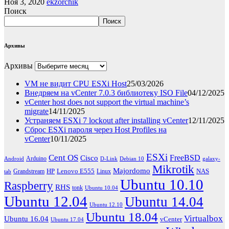
Ноя 3, 2020
ekzorchik
Поиск
Поиск
Архивы
Архивы
VM не видит CPU ESXi Host
25/03/2026
Внедряем на vCenter 7.0.3 библиотеку ISO File
04/12/2025
vCenter host does not support the virtual machine’s
migrate
14/11/2025
Устраняем ESXi 7 lockout after installing vCenter
12/11/2025
Сброс ESXi пароля через Host Profiles на
vCenter
10/11/2025
ESXi
Cent OS
FreeBSD
Cisco
Arduino
Android
D-Link
Debian 10
galaxy-
Mikrotik
Majordomo
HP
Lenovo E555
NAS
Grandstream
Linux
tab
Ubuntu 10.10
Raspberry
RHS
tonk
Ubuntu 10.04
Ubuntu 12.04
Ubuntu 14.04
Ubuntu 12.10
Ubuntu 18.04
Virtualbox
Ubuntu 16.04
vCenter
Ubuntu 17.04