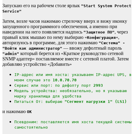
Запускаю его на рабочем столе ярлык
"Start System Protect
Service"
Затем, возле часов нажимаю стрелочку вверх и вижу иконку
запущенного программного обеспечения, а именно при
наведении на него появляется надпись
, через
"Защитное ПО"
правый клик мышью по нему выбираю «
«,
Конфигурация
авторизуюсь в программе, для этого нажимаю
"Система" -
— ввожу дефолтный пароль
"Войти как администратор"
который берется из «Краткое руководство сетевой
"admin"
SNMP адаптер» поставляемое вместе с сетевой платой. Затем
добавляю устройство «Добавить»
IP-адрес или имя хоста: указываем IP-адрес UPS, в
моем случае это
10.0.70.70
Сервис или порт: по дефолту порт
2993
Модель устройства: необязательно, но я указываю
марку хранилища для удобства
Питаться От: выбираю
"Сегмент нагрузки 1" (LS1)
и нажимаю
OK
Псевдоним: поставляется имя хоста текущей системы
самостоятельно