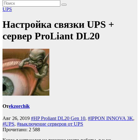
UPS
Настройка связки UPS +
сервер ProLiant DL20
От
ekzorchik
Авг 26, 2019
#HP Proliant DL20 Gen 10
,
#IPPON INNOVA 3K
,
#UPS
,
#выключение серверов от UPS
Прочитано:
2 588