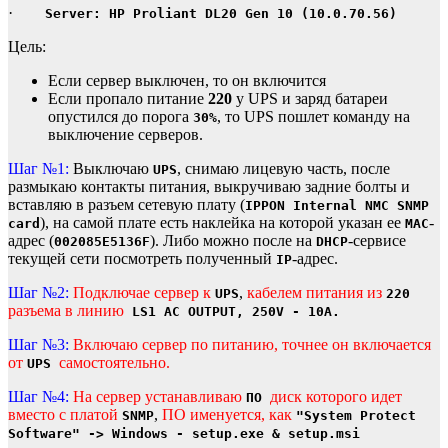
·
Server: HP Proliant DL20 Gen 10 (10.0.70.56)
Цель:
Если сервер выключен, то он включится
Если пропало питание
220
у UPS и заряд батареи
опустился до порога
, то UPS пошлет команду на
30%
выключение серверов.
Шаг №1:
Выключаю
, снимаю лицевую часть, после
UPS
размыкаю контакты питания, выкручиваю задние болты и
вставляю в разъем сетевую плату (
IPPON Internal NMC SNMP
), на самой плате есть наклейка на которой указан ее
-
card
MAC
адрес (
). Либо можно после на
-сервисе
002085E5136F
DHCP
текущей сети посмотреть полученный
-адрес.
IP
Шаг №2:
Подключае сервер к
,
кабелем питания из
UPS
220
разъема в линию
LS1 AC OUTPUT, 250V - 10A.
Шаг №3:
Включаю сервер по питанию, точнее он включается
от
самостоятельно.
UPS
Шаг №4:
На сервер устанавливаю
диск которого идет
ПО
вместо с платой
,
ПО именуется, как
SNMP
"System Protect
Software" -> Windows - setup.exe & setup.msi