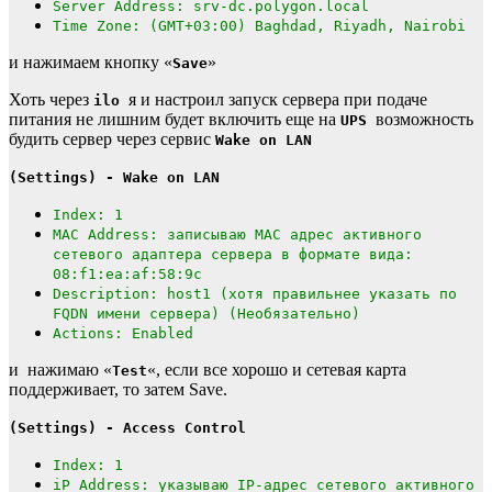
Server Address: srv-dc.polygon.local
Time Zone: (GMT+03:00) Baghdad, Riyadh, Nairobi
и нажимаем кнопку «
»
Save
Хоть через
я и настроил запуск сервера при подаче
ilo
питания не лишним будет включить еще на
возможность
UPS
будить сервер через сервис
Wake on LAN
(Settings) - Wake on LAN
Index: 1
MAC Address: записываю MAC адрес активного
сетевого адаптера сервера в формате вида:
08:f1:ea:af:58:9c
Description: host1 (хотя правильнее указать по
FQDN имени сервера) (Необязательно)
Actions: Enabled
и нажимаю «
«, если все хорошо и сетевая карта
Test
поддерживает, то затем Save.
(Settings) - Access Control
Index: 1
iP Address: указываю IP-адрес сетевого активного