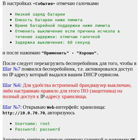
В настройках «
» отмечаю галочками
События
Низкий заряд батареи
Емкость батареи ниже лимита
Время батарейной поддержки ниже лимита
Отменить выключение если причина исчезла в
течение задержки: отмечаю галочкой
Задержка выключения: 60 секунд
и после нажимаю
"Применить" - "Хорошо".
После следует перезагрузить бесперебойник для того, чтобы в
Шаг №7
появился бесперебойник, т.е. активировался доступ
по IP адресу который выдался вашим DHCP сервисом.
Шаг №6:
Для удобства встроенный брандмауэер выключаю,
либо настраиваю правило для этого ПО (защитника) на
полный доступ к
IP-
адресу хранилища.
Шаг №7:
Открываю
-интерфейс хранилища:
Web
, авторизуюсь
http://10.0.70.70
Username: root
Password: password
Запомнить учетные данные: отмечаю галочкой и нажимаю
ОК