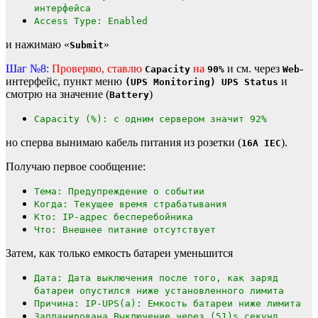
интерфейса
Access Type: Enabled
и нажимаю «
»
Submit
Шаг №8:
Проверяю, ставлю
на
и см. через
-
Capacity
90%
Web
интерфейс, пункт меню
и
(UPS Monitoring) UPS Status
смотрю на значение (
)
Battery
Capacity (%): с одним сервером значит 92%
но сперва вынимаю кабель питания из розетки (
).
16A IEC
Получаю первое сообщение:
Тема: Предупреждение о событии
Когда: Текущее время страбатывания
Кто: IP-адрес бесперебойника
Что: Внешнее питание отсутствует
Затем, как только емкость батареи уменьшится
Дата: Дата выключения после того, как заряд
батареи опустился ниже установленного лимита
Причина: IP-UPS(а): Емкость батареи ниже лимита
Запланирована Выключение через (51)s секунд