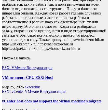
разбираться, как на работе, так и дома выложены на моем
блоге в виде пошаговых инструкции. По сути блог - это
шпаргалка онлайн. Каждая новая работа где мне случалось
работать вносила новые знания и нюансы работы и
соответственно я расписываю как сделать/решить ту или
иную задачу. Это очень помогает. Когда сам разбираешь
задачу, стараешься ее приподнести в виде структурированной
заметки чтобы было все наглядно и просто, то процесс
усвоения идет в гору. Также прошу на https://win.ekzorchik.ru
https://lin.ekzorchik.ru https://net.ekzorchik.ru
https://voip.ekzorchik.ru https;//home.ekzorchik.ru
Похожая запись
ESXi
VMware
Виртуализация
VM не видит CPU ESXi Host
Мар 25, 2026
ekzorchik
ESXi
vCenter
VMware
Виртуализация
vCenter host does not support the virtual machine’s migrate