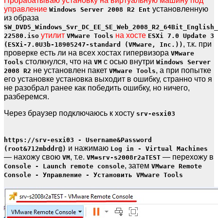
Прорабатываю установку на виртуальную машину под
управление
установленную
Windows Server 2008 R2 Ent
из образа
SW_DVD5_Windows_Svr_DC_EE_SE_Web_2008_R2_64Bit_English_
утилит
на хосте
22580.iso
VMware Tools
ESXi 7.0 Update 3
, т.к. при
(ESXi-7.0U3b-18905247-standard (VMware, Inc.))
проверке есть ли на всех хостах гипервизора
VMware
столкнулся, что на
с осью внутри
Tools
VM
Windows Server
не установлен пакет
, а при попытке
2008 R2
VMware Tools
его установке установка выходит в ошибку, странно что я
не разобрал ранее как победить ошибку, но ничего,
разберемся.
Через браузер подключаюсь к хосту
srv-esxi03
https://srv-esxi03 - Username&Password
и нажимаю
(root&712mbddr@)
Log in - Virtual Machines
— нахожу свою
, т.е.
— перехожу в
VM
VM=srv-s2008r2aTEST
, затем
Console - Launch remote console
VMware Remote
Console - Управление - Установить VMware Tools