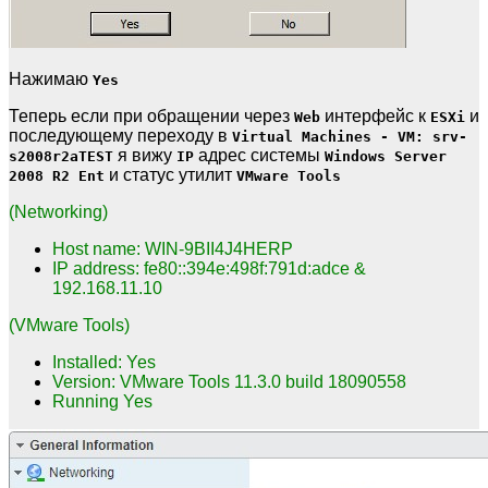
Нажимаю
Yes
Теперь если при обращении через
интерфейс к
и
Web
ESXi
последующему переходу в
Virtual Machines - VM: srv-
я вижу
адрес системы
s2008r2aTEST
IP
Windows Server
и статус утилит
2008 R2 Ent
VMware Tools
(Networking)
Host name: WIN-9BII4J4HERP
IP address: fe80::394e:498f:791d:adce &
192.168.11.10
(VMware Tools)
Installed: Yes
Version: VMware Tools 11.3.0 build 18090558
Running Yes