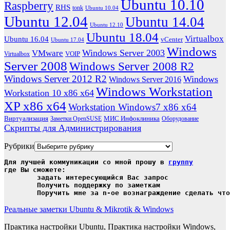
Ubuntu 10.10
Raspberry
RHS
tonk
Ubuntu 10.04
Ubuntu 12.04
Ubuntu 14.04
Ubuntu 12.10
Ubuntu 18.04
Virtualbox
Ubuntu 16.04
vCenter
Ubuntu 17.04
Windows
Windows Server 2003
VMware
VOIP
Virtualbox
Server 2008
Windows Server 2008 R2
Windows Server 2012 R2
Windows
Windows Server 2016
Windows Workstation
Workstation 10 x86 x64
XP x86 x64
Workstation Windows7 x86 x64
Виртуализация
МИС Инфоклиника
Заметки OpenSUSE
Оборудование
Скрипты для Администрирования
Рубрики
Для лучшей коммуникации со мной прошу в 
группу
где Вы сможете:

	задать интересующийся Вас запрос

	Получить поддержку по заметкам

	Поручить мне за n-ое вознаграждение сделать чт
Реальные заметки Ubuntu & Mikrotik & Windows
Практика настройки Ubuntu, Практика настройки Windows,