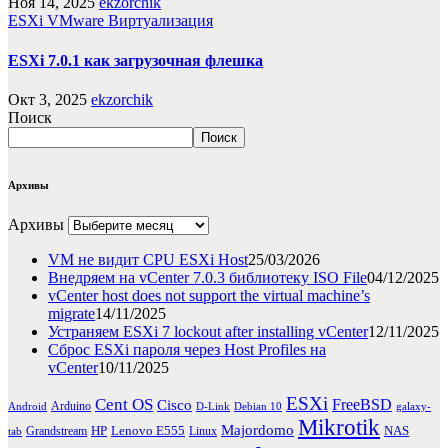
Ноя 14, 2025
ekzorchik
ESXi
VMware
Виртуализация
ESXi 7.0.1 как загрузочная флешка
Окт 3, 2025
ekzorchik
Поиск
Поиск
Архивы
Архивы
VM не видит CPU ESXi Host
25/03/2026
Внедряем на vCenter 7.0.3 библиотеку ISO File
04/12/2025
vCenter host does not support the virtual machine’s
migrate
14/11/2025
Устраняем ESXi 7 lockout after installing vCenter
12/11/2025
Сброс ESXi пароля через Host Profiles на
vCenter
10/11/2025
ESXi
Cent OS
FreeBSD
Cisco
Arduino
Android
D-Link
Debian 10
galaxy-
Mikrotik
Majordomo
HP
Lenovo E555
NAS
Grandstream
Linux
tab