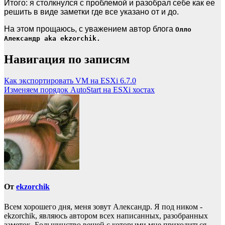
Итого: я столкнулся с проблемой и разобрал себе как ее
решить в виде заметки где все указано от и до.
На этом прощаюсь, с уважением автор блога
Олло
Александр aka ekzorchik.
Навигация по записям
Как экспортировать VM на ESXi 6.7.0
Изменяем порядок AutoStart на ESXi хостах
От
ekzorchik
Всем хорошего дня, меня зовут Александр. Я под ником -
ekzorchik, являюсь автором всех написанных, разобранных
заметок. Большинство вещей с которыми мне приходиться