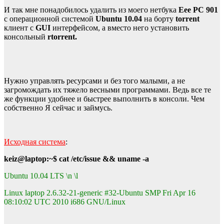
И так мне понадобилось удалить из моего нетбука
Eee PC 901
с операционной системой
Ubuntu 10.04
на борту
torrent
клиент с
GUI
интерфейсом, а вместо него установить
консольный
rtorrent.
Нужно управлять ресурсами и без того малыми, а не
загромождать их тяжело весными программами. Ведь все те
же функции удобнее и быстрее выполнить в консоли. Чем
собственно Я сейчас и займусь.
Исходная система
:
keiz@laptop:~$ cat /etc/issue && uname -a
Ubuntu 10.04 LTS \n \l
Linux laptop 2.6.32-21-generic #32-Ubuntu SMP Fri Apr 16
08:10:02 UTC 2010 i686 GNU/Linux