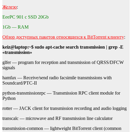
Железо
:
EeePC 901 с SSD 20Gb
1Gb — RAM
Обзор доступных пакетов относящихся к BitTorrent клиенту
:
keiz@laptop:~$ sudo apt-cache search transmission | grep -E
«transmission»
glfer — program for reception and transmission of QRSS/DFCW
signals
hamfax — Receive/send radio facsimile transmissions with
Soundcard/PTC-II
python-transmissionrpc — Transmission RPC client module for
Python
rotter — JACK client for transmission recording and audio logging
transcalc — microwave and RF transmission line calculator
transmission-common — lightweight BitTorrent client (common