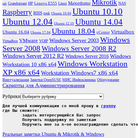
Mikrotik
Majordomo
HP
Lenovo E555
NAS
Grandstream
Linux
tab
Ubuntu 10.10
Raspberry
RHS
tonk
Ubuntu 10.04
Ubuntu 12.04
Ubuntu 14.04
Ubuntu 12.10
Ubuntu 18.04
Virtualbox
Ubuntu 16.04
vCenter
Ubuntu 17.04
Windows
Windows Server 2003
VMware
VOIP
Virtualbox
Server 2008
Windows Server 2008 R2
Windows Server 2012 R2
Windows
Windows Server 2016
Windows Workstation
Workstation 10 x86 x64
XP x86 x64
Workstation Windows7 x86 x64
Виртуализация
МИС Инфоклиника
Заметки OpenSUSE
Оборудование
Скрипты для Администрирования
Рубрики
Для лучшей коммуникации со мной прошу в 
группу
где Вы сможете:

	задать интересующийся Вас запрос

	Получить поддержку по заметкам

	Поручить мне за n-ое вознаграждение сделать чт
Реальные заметки Ubuntu & Mikrotik & Windows