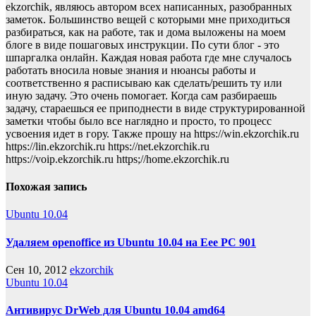
ekzorchik, являюсь автором всех написанных, разобранных
заметок. Большинство вещей с которыми мне приходиться
разбираться, как на работе, так и дома выложены на моем
блоге в виде пошаговых инструкции. По сути блог - это
шпаргалка онлайн. Каждая новая работа где мне случалось
работать вносила новые знания и нюансы работы и
соответственно я расписываю как сделать/решить ту или
иную задачу. Это очень помогает. Когда сам разбираешь
задачу, стараешься ее приподнести в виде структурированной
заметки чтобы было все наглядно и просто, то процесс
усвоения идет в гору. Также прошу на https://win.ekzorchik.ru
https://lin.ekzorchik.ru https://net.ekzorchik.ru
https://voip.ekzorchik.ru https;//home.ekzorchik.ru
Похожая запись
Ubuntu 10.04
Удаляем openoffice из Ubuntu 10.04 на Eee PC 901
Сен 10, 2012
ekzorchik
Ubuntu 10.04
Антивирус DrWeb для Ubuntu 10.04 amd64