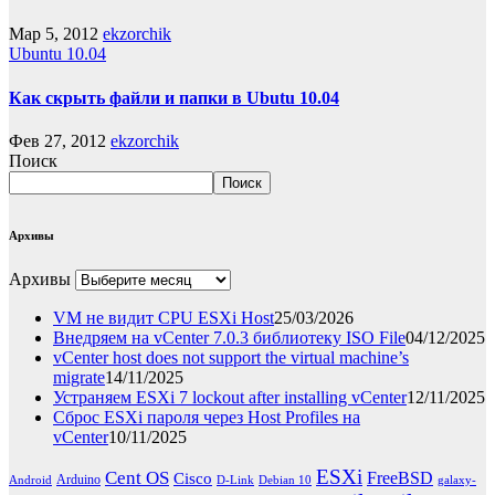
Мар 5, 2012
ekzorchik
Ubuntu 10.04
Как скрыть файли и папки в Ubutu 10.04
Фев 27, 2012
ekzorchik
Поиск
Поиск
Архивы
Архивы
VM не видит CPU ESXi Host
25/03/2026
Внедряем на vCenter 7.0.3 библиотеку ISO File
04/12/2025
vCenter host does not support the virtual machine’s
migrate
14/11/2025
Устраняем ESXi 7 lockout after installing vCenter
12/11/2025
Сброс ESXi пароля через Host Profiles на
vCenter
10/11/2025
ESXi
Cent OS
FreeBSD
Cisco
Arduino
Android
D-Link
Debian 10
galaxy-