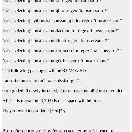
Note, selecting transmission for regex ‘transmission-*’
Note, selecting transmission-qt for regex ‘transmission-*’
Note, selecting python-transmissionrpc for regex ‘transmission-*’
Note, selecting transmission-daemon for regex ‘transmission-*’
Note, selecting transmission-cli for regex ‘transmission-*’
Note, selecting transmission-common for regex ‘transmission-*’
Note, selecting transmission-gtk for regex ‘transmission-*’
The following packages will be REMOVED:
transmission-common* transmission-gtk*
0 upgraded, 0 newly installed, 2 to remove and 492 not upgraded.
After this operation, 3,703kB disk space will be freed.
Do you want to continue [Y/n]?
y
Вот собственно и всё, работа/развлечения и без того не