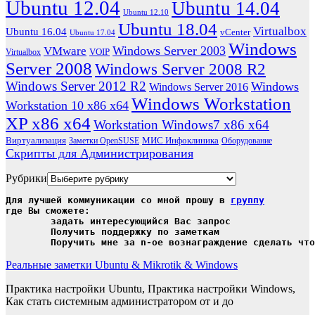
Ubuntu 12.04
Ubuntu 14.04
Ubuntu 12.10
Ubuntu 18.04
Virtualbox
Ubuntu 16.04
vCenter
Ubuntu 17.04
Windows
Windows Server 2003
VMware
VOIP
Virtualbox
Server 2008
Windows Server 2008 R2
Windows Server 2012 R2
Windows
Windows Server 2016
Windows Workstation
Workstation 10 x86 x64
XP x86 x64
Workstation Windows7 x86 x64
Виртуализация
МИС Инфоклиника
Заметки OpenSUSE
Оборудование
Скрипты для Администрирования
Рубрики
Для лучшей коммуникации со мной прошу в 
группу
где Вы сможете:

	задать интересующийся Вас запрос

	Получить поддержку по заметкам

	Поручить мне за n-ое вознаграждение сделать чт
Реальные заметки Ubuntu & Mikrotik & Windows
Практика настройки Ubuntu, Практика настройки Windows,
Как стать системным администратором от и до