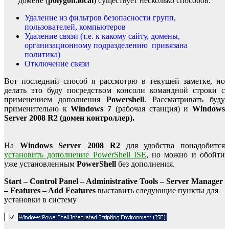
домене (
polygon.local
) существует несколько способов:
Удаление из фильтров безопасности групп,
пользователей, компьютеров
Удаление связи (т.е. к какому сайту, домены,
организационному подразделению привязана
политика)
Отключение связи
Вот последний способ я рассмотрю в текущей заметке, но
делать это буду посредством консоли командной строки с
применением дополнения
Powershell
. Рассматривать буду
применительно к
Windows 7
(рабочая станция) и
Windows
Server 2008 R2 (домен контроллер).
На
Windows Server 2008 R2
для удобства понадобится
установить дополнение
PowerShell
ISE
, но можно и обойти
уже установленным
PowerShell
без дополнения.
Start – Control Panel – Administrative Tools – Server Manager
– Features – Add Features
выставить следующие пункты для
установки в систему