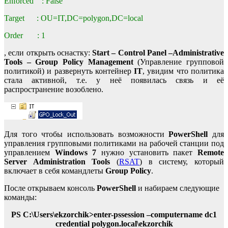
Enforced : False
Target : OU=IT,DC=polygon,DC=local
Order : 1
, если открыть оснастку:
Start – Control Panel –Administrative
Tools – Group Policy Management
(Управление групповой
политикой) и развернуть контейнер
IT
, увидим что политика
стала активной, т.е. у неё появилась связь и её
распространение возоблено.
Для того чтобы использовать возможности
PowerShell
для
управления групповыми политиками на рабочей станции под
управлением
Windows 7
нужно установить пакет
Remote
Server Administration Tools
(
RSAT
) в систему, который
включает в себя командлеты
Group Policy
.
После открываем консоль
PowerShell
и набираем следующие
команды:
PS C:\Users\ekzorchik>enter-pssession –computername dc1
credential polygon.local\ekzorchik