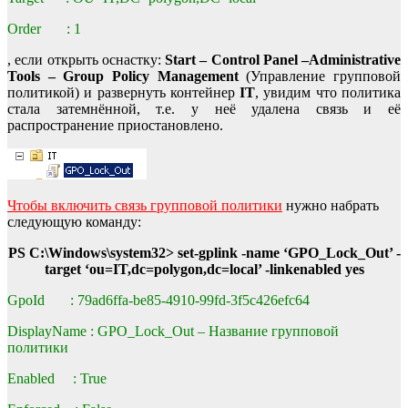
Order : 1
, если открыть оснастку:
Start – Control Panel –Administrative
Tools – Group Policy Management
(Управление групповой
политикой) и развернуть контейнер
IT
, увидим что политика
стала затемнённой, т.е. у неё удалена связь и её
распространение приостановлено.
Чтобы включить связь групповой политики
нужно набрать
следующую команду:
PS C:\Windows\system32> set-gplink -name ‘GPO_Lock_Out’ -
target ‘ou=IT,dc=polygon,dc=local’ -linkenabled yes
GpoId : 79ad6ffa-be85-4910-99fd-3f5c426efc64
DisplayName : GPO_Lock_Out – Название групповой
политики
Enabled : True