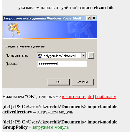
указываем пароль от учётной записи
ekzorchik
Нажимаем “
OK
”, теперь уже
в контексте [
dc1] набираем
:
[dc1]: PS C:\Users\ekzorchik\Documents> import-module
activedirectory
– загружаем модуль
[dc1]: PS C:\Users\ekzorchik\Documents> import-module
GroupPolicy
–
загружаем модуль