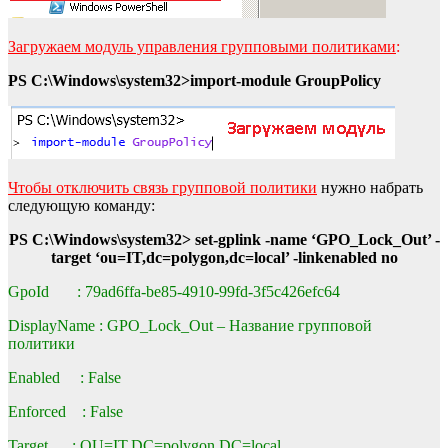
Загружаем модуль управления групповыми политиками
:
PS C:\Windows\system32>import-module GroupPolicy
Чтобы отключить связь групповой политики
нужно набрать
следующую команду:
PS C:\Windows\system32> set-gplink -name ‘GPO_Lock_Out’ -
target ‘ou=IT,dc=polygon,dc=local’ -linkenabled no
GpoId : 79ad6ffa-be85-4910-99fd-3f5c426efc64
DisplayName : GPO_Lock_Out – Название групповой
политики
Enabled : False
Enforced : False
Target : OU=IT,DC=polygon,DC=local