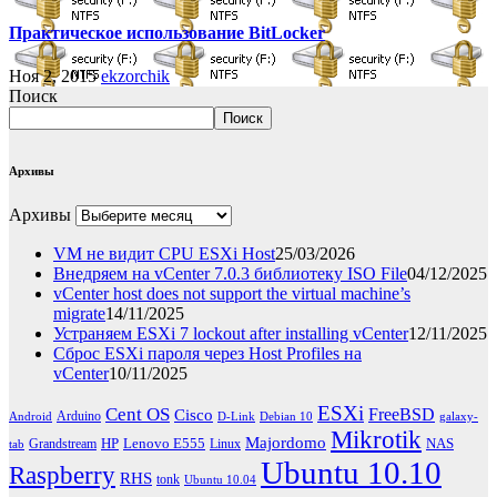
Практическое использование BitLocker
Ноя 2, 2015
ekzorchik
Поиск
Поиск
Архивы
Архивы
VM не видит CPU ESXi Host
25/03/2026
Внедряем на vCenter 7.0.3 библиотеку ISO File
04/12/2025
vCenter host does not support the virtual machine’s
migrate
14/11/2025
Устраняем ESXi 7 lockout after installing vCenter
12/11/2025
Сброс ESXi пароля через Host Profiles на
vCenter
10/11/2025
ESXi
Cent OS
FreeBSD
Cisco
Arduino
Android
D-Link
Debian 10
galaxy-
Mikrotik
Majordomo
HP
Lenovo E555
NAS
Grandstream
Linux
tab
Ubuntu 10.10
Raspberry
RHS
tonk
Ubuntu 10.04