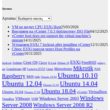
Архивы
Архивы
VM не видит CPU ESXi Host
25/03/2026
Внедряем на vCenter 7.0.3 библиотеку ISO File
04/12/2025
vCenter host does not support the virtual machine’s
migrate
14/11/2025
Устраняем ESXi 7 lockout after installing vCenter
12/11/2025
Сброс ESXi пароля через Host Profiles на
vCenter
10/11/2025
ESXi
Cent OS
FreeBSD
Cisco
Arduino
Android
D-Link
Debian 10
galaxy-
Mikrotik
Majordomo
HP
Lenovo E555
NAS
Grandstream
Linux
tab
Ubuntu 10.10
Raspberry
RHS
tonk
Ubuntu 10.04
Ubuntu 12.04
Ubuntu 14.04
Ubuntu 12.10
Ubuntu 18.04
Virtualbox
Ubuntu 16.04
vCenter
Ubuntu 17.04
Windows
Windows Server 2003
VMware
VOIP
Virtualbox
Server 2008
Windows Server 2008 R2