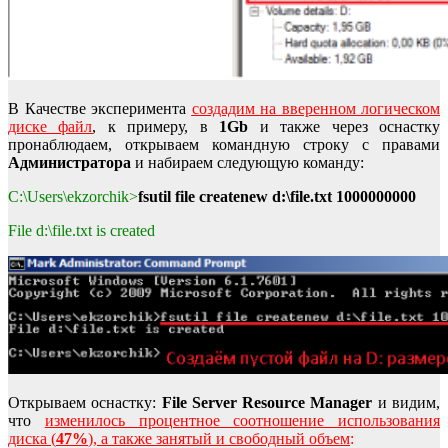
В Качестве эксперимента
создадим на вверенном логическом
диске файл
, к примеру, в
1Gb
и также через оснастку
пронаблюдаем, открываем командную строку с правами
Администратора
и набираем следующую команду:
C:\Users\ekzorchik>
fsutil file createnew d:\file.txt 1000000000
File d:\file.txt is created
Открываем оснастку:
File Server Resource
Manage
r
и видим,
что
изменилось процентное соотношение использования
диска (
47%
), а также занятый и свободный объем
: