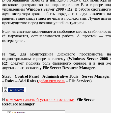
В сегодняшней заметке я наглядно покажу, как мониторить
дисковое пространство на подконтрольном Вам сервере под
управлением
Windows Server 2008 / R2
. В работе системного
администратора должен быть порядок и предупреждения на
раннем этапе спасут многие часы в последствии. Лучше иметь
преимущество перед возникнувшей ситуацией.
Если на системе заканчивается свободное место, стабильность
её нарушается, останавливается работа. А простой — это
потеря денег.
И так, для мониторинга дискового пространства на
подконтрольном сервере в систему (
Windows
Server 2008 /
R2
) следует поднять роль файлового сервера и в ней же
доустановить оснастку
File Server Resource Manager.
Start – Control Panel – Administrative Tools – Server Manager
– Roles – Add Roles
(
добавляем роль
–
File Services
)
И
отмечаем галочкой установки оснастки
:
File Server
Resource Manager