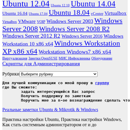
Ubuntu 12.04
Ubuntu 14.04
Ubuntu 12.10
Ubuntu 18.04
Virtualbox
Ubuntu 16.04
vCenter
Ubuntu 17.04
Windows
Windows Server 2003
VMware
VOIP
Virtualbox
Server 2008
Windows Server 2008 R2
Windows Server 2012 R2
Windows
Windows Server 2016
Windows Workstation
Workstation 10 x86 x64
XP x86 x64
Workstation Windows7 x86 x64
Виртуализация
МИС Инфоклиника
Заметки OpenSUSE
Оборудование
Скрипты для Администрирования
Рубрики
Для лучшей коммуникации со мной прошу в 
группу
где Вы сможете:

	задать интересующийся Вас запрос

	Получить поддержку по заметкам

	Поручить мне за n-ое вознаграждение сделать чт
Реальные заметки Ubuntu & Mikrotik & Windows
Практика настройки Ubuntu, Практика настройки Windows,
Как стать системным администратором от и до