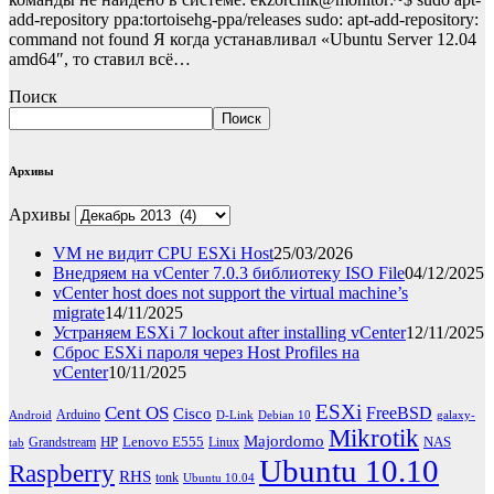
add-repository ppa:tortoisehg-ppa/releases sudo: apt-add-repository:
command not found Я когда устанавливал «Ubuntu Server 12.04
amd64″, то ставил всё…
Поиск
Поиск
Архивы
Архивы
VM не видит CPU ESXi Host
25/03/2026
Внедряем на vCenter 7.0.3 библиотеку ISO File
04/12/2025
vCenter host does not support the virtual machine’s
migrate
14/11/2025
Устраняем ESXi 7 lockout after installing vCenter
12/11/2025
Сброс ESXi пароля через Host Profiles на
vCenter
10/11/2025
ESXi
Cent OS
FreeBSD
Cisco
Arduino
Android
D-Link
Debian 10
galaxy-
Mikrotik
Majordomo
HP
Lenovo E555
NAS
Grandstream
Linux
tab
Ubuntu 10.10
Raspberry
RHS
tonk
Ubuntu 10.04