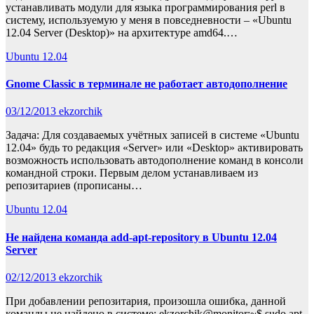
устанавливать модули для языка программирования perl в
систему, используемую у меня в повседневности – «Ubuntu
12.04 Server (Desktop)» на архитектуре amd64.…
Ubuntu 12.04
Gnome Classic в терминале не работает автодополнение
03/12/2013
ekzorchik
Задача: Для создаваемых учётных записей в системе «Ubuntu
12.04» будь то редакция «Server» или «Desktop» активировать
возможность использовать автодополнение команд в консоли
командной строки. Первым делом устанавливаем из
репозитариев (прописаны…
Ubuntu 12.04
Не найдена команда add-apt-repository в Ubuntu 12.04
Server
02/12/2013
ekzorchik
При добавлении репозитария, произошла ошибка, данной
команды не найдено в системе: ekzorchik@monitor:~$ sudo apt-