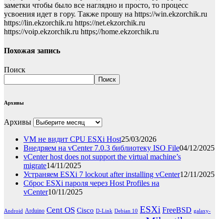
заметки чтобы было все наглядно и просто, то процесс
усвоения идет в гору. Также прошу на https://win.ekzorchik.ru
https://lin.ekzorchik.ru https://net.ekzorchik.ru
https://voip.ekzorchik.ru https;//home.ekzorchik.ru
Похожая запись
Поиск
Поиск
Архивы
Архивы
VM не видит CPU ESXi Host
25/03/2026
Внедряем на vCenter 7.0.3 библиотеку ISO File
04/12/2025
vCenter host does not support the virtual machine’s
migrate
14/11/2025
Устраняем ESXi 7 lockout after installing vCenter
12/11/2025
Сброс ESXi пароля через Host Profiles на
vCenter
10/11/2025
ESXi
Cent OS
FreeBSD
Cisco
Arduino
Android
D-Link
Debian 10
galaxy-