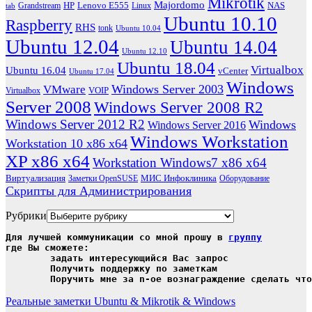
Mikrotik
Majordomo
HP
Lenovo E555
NAS
Grandstream
Linux
tab
Ubuntu 10.10
Raspberry
RHS
tonk
Ubuntu 10.04
Ubuntu 12.04
Ubuntu 14.04
Ubuntu 12.10
Ubuntu 18.04
Virtualbox
Ubuntu 16.04
vCenter
Ubuntu 17.04
Windows
Windows Server 2003
VMware
VOIP
Virtualbox
Server 2008
Windows Server 2008 R2
Windows Server 2012 R2
Windows
Windows Server 2016
Windows Workstation
Workstation 10 x86 x64
XP x86 x64
Workstation Windows7 x86 x64
Виртуализация
МИС Инфоклиника
Заметки OpenSUSE
Оборудование
Скрипты для Администрирования
Рубрики
Для лучшей коммуникации со мной прошу в 
группу
где Вы сможете:

	задать интересующийся Вас запрос

	Получить поддержку по заметкам

	Поручить мне за n-ое вознаграждение сделать чт
Реальные заметки Ubuntu & Mikrotik & Windows