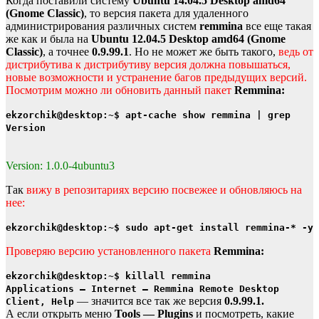
Когда поставили систему
Ubuntu 14.04.5 Desktop amd64
(Gnome Classic)
, то версия пакета для удаленного
администрирования различных систем
remmina
все еще такая
же как и была на
Ubuntu 12.04.5 Desktop amd64 (Gnome
Classic)
, а точнее
0.9.99.1
. Но не может же быть такого,
ведь от
дистрибутива к дистрибутиву версия должна повышаться,
новые возможности и устранение багов предыдущих версий.
Посмотрим можно ли обновить данный пакет
Remmina:
ekzorchik@desktop:~$ apt-cache show remmina | grep
Version
Version: 1.0.0-4ubuntu3
Так
вижу в репозитариях версию посвежее и обновляюсь на
нее:
ekzorchik@desktop:~$ sudo apt-get install remmina-* -y
Проверяю версию установленного пакета
Remmina:
ekzorchik@desktop:~$ killall remmina
Applications — Internet — Remmina Remote Desktop
— значится все так же версия
0.9.99.1.
Client, Help
А если открыть меню
Tools — Plugins
и посмотреть, какие