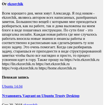
От
ekzorchik
Всем хорошего дня, меня зовут Александр. Я под ником -
ekzorchik, являюсь автором всех написанных, разобранных
заметок. Большинство вещей с которыми мне приходиться
разбираться, как на работе, так и дома выложены на моем
блоге в виде пошаговых инструкции. По сути блог - это
шпаргалка онлайн. Каждая новая работа где мне случалось
работать вносила новые знания и нюансы работы и
соответственно я расписываю как сделать/решить ту или
иную задачу. Это очень помогает. Когда сам разбираешь
задачу, стараешься ее приподнести в виде структурированной
заметки чтобы было все наглядно и просто, то процесс
усвоения идет в гору. Также прошу на https://win.ekzorchik.ru
https://lin.ekzorchik.ru https://net.ekzorchik.ru
https://voip.ekzorchik.ru https;//home.ekzorchik.ru
Похожая запись
Ubuntu 14.04
Установить Vagrant on Ubuntu Trusty Desktop
Сен 20, 2018
ekzorchik