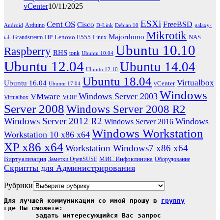
vCenter
10/11/2025
ESXi
Cent OS
FreeBSD
Cisco
Arduino
Android
D-Link
Debian 10
galaxy-
Mikrotik
Majordomo
HP
Lenovo E555
NAS
Grandstream
Linux
tab
Ubuntu 10.10
Raspberry
RHS
tonk
Ubuntu 10.04
Ubuntu 12.04
Ubuntu 14.04
Ubuntu 12.10
Ubuntu 18.04
Virtualbox
Ubuntu 16.04
vCenter
Ubuntu 17.04
Windows
Windows Server 2003
VMware
VOIP
Virtualbox
Server 2008
Windows Server 2008 R2
Windows Server 2012 R2
Windows
Windows Server 2016
Windows Workstation
Workstation 10 x86 x64
XP x86 x64
Workstation Windows7 x86 x64
Виртуализация
МИС Инфоклиника
Заметки OpenSUSE
Оборудование
Скрипты для Администрирования
Рубрики
Для лучшей коммуникации со мной прошу в 
группу
где Вы сможете:

	задать интересующийся Вас запрос
