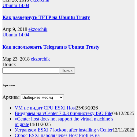
Ubuntu 14.04
Как развернуть TFTP на Ubuntu Trusty
Апр 9, 2018
ekzorchik
Ubuntu 14.04
Как использовать Telegram в Ubuntu Trusty
Мар 23, 2018
ekzorchik
Поиск
Поиск
Архивы
Архивы
VM не видит CPU ESXi Host
25/03/2026
Внедряем на vCenter 7.0.3 библиотеку ISO File
04/12/2025
vCenter host does not support the virtual machine’s
migrate
14/11/2025
Устраняем ESXi 7 lockout after installing vCenter
12/11/2025
Сброс ESXi пароля через Host Profiles на