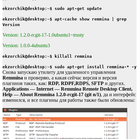
ekzorchik@desktop:~$ sudo apt-get update
ekzorchik@desktop:~$ apt-cache show remmina | grep
Version
Version: 1.2.0-rcgit-17-1.0ubuntu1~trusty
Version: 1.0.0-4ubuntu3
ekzorchik@desktop:~$ killall remmina
ekzorchik@desktop:~$ sudo apt-get install remmina-* -y
Снова запускаю утилиту для удаленного управления
Remmina
и проверяю, а какая сейчас версия и версия
плагинов таких, как:
RDP, RDPF,RDPS, SFTP
и других.
Applications — Internet — Remmina Remote Desktop Client,
Help — About Remmina 1.2.0-rcgit-17 (git n/1)
, да и интерфейс
изменился, и все плагины для работы также были обновлены: