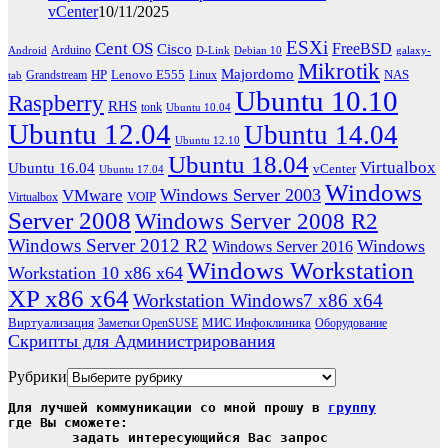
vCenter
10/11/2025
ESXi
Cent OS
FreeBSD
Cisco
Arduino
Android
D-Link
Debian 10
galaxy-
Mikrotik
Majordomo
HP
Lenovo E555
NAS
Grandstream
Linux
tab
Ubuntu 10.10
Raspberry
RHS
tonk
Ubuntu 10.04
Ubuntu 12.04
Ubuntu 14.04
Ubuntu 12.10
Ubuntu 18.04
Virtualbox
Ubuntu 16.04
vCenter
Ubuntu 17.04
Windows
Windows Server 2003
VMware
VOIP
Virtualbox
Server 2008
Windows Server 2008 R2
Windows Server 2012 R2
Windows
Windows Server 2016
Windows Workstation
Workstation 10 x86 x64
XP x86 x64
Workstation Windows7 x86 x64
Виртуализация
МИС Инфоклиника
Заметки OpenSUSE
Оборудование
Скрипты для Администрирования
Рубрики
Для лучшей коммуникации со мной прошу в 
группу
где Вы сможете:

	задать интересующийся Вас запрос
