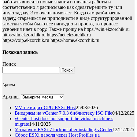
работать вносила новые знания и нюансы работы и
соответственно я расписываю как сделать/решить ту или
иную задачу. Это очень помогает. Когда сам разбираешь
задачу, стараешься ее приподнести в виде структурированной
заметки чтобы было все наглядно и просто, то процесс
усвоения идет в гору. Также прошу на https://win.ekzorchik.ru
https://lin.ekzorchik.ru https://net.ekzorchik.ru
https://voip.ekzorchik.ru https;//home.ekzorchik.ru
Похожая запись
Поиск
Поиск
Архивы
Архивы
VM не видит CPU ESXi Host
25/03/2026
Внедряем на vCenter 7.0.3 библиотеку ISO File
04/12/2025
vCenter host does not support the virtual machine’s
migrate
14/11/2025
Устраняем ESXi 7 lockout after installing vCenter
12/11/2025
Сброс ESXi пароля через Host Profiles на