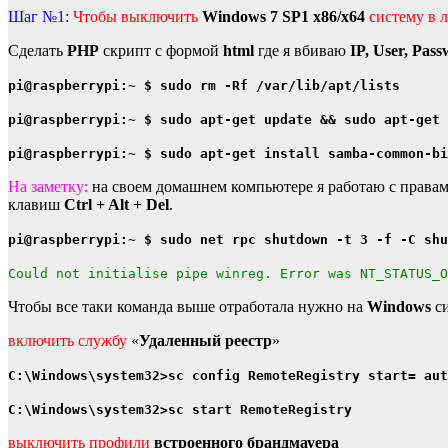
Шаг №1:
Чтобы выключить
Windows 7 SP1 x86/x64
систему в 
Сделать
PHP
скрипт с формой
html
где я вбиваю
IP, User, Pas
pi@raspberrypi:~ $ sudo rm -Rf /var/lib/apt/lists
pi@raspberrypi:~ $ sudo apt-get update && sudo apt-get 
pi@raspberrypi:~ $ sudo apt-get install samba-common-bi
На заметку:
на своем домашнем компьютере я работаю с права
клавиш
Ctrl + Alt + Del
.
pi@raspberrypi:~ $ sudo net rpc shutdown -t 3 -f -C shu
Could not initialise pipe winreg. Error was NT_STATUS_
Чтобы все таки команда выше отработала нужно на
Windows
си
включить службу
«
Удаленный реестр
»
C:\Windows\system32>sc config RemoteRegistry start= aut
C:\Windows\system32>sc start RemoteRegistry
выключить профили
встроенного брандмауера