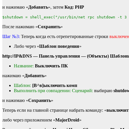
и нажимаю «
Добавить
», затем
Код: PHP
$shutdown = shell_exec("/usr/bin/net rpc shutdown -t 3 
После нажимаю «
Сохранить
»
Шаг №3:
Теперь когда есть отрепетированные строки
выключе
Либо через «
Шаблон поведения
»
http://IP&DNS — Панель управления — (Объекты) Шаблоны
Название:
Выключить ПК
нажимаю «
Добавить
»
Шаблон:
[В^в]ыключить комп
Выполнить при совпадении: Сценарий:
выбираю
shutdo
и нажимаю «
Сохранить
»
Теперь если на главной странице набрать команду: «
выключит
либо через приложением «
MajorDroid
»