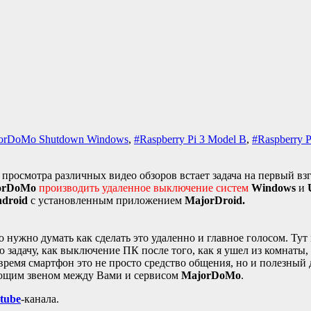
orDoMo Shutdown Windows
,
#Raspberry Pi 3 Model B
,
#Raspberry 
просмотра различных видео обзоров встает задача на первый взгл
orDoMo
производить удаленное выключение систем
Windows
и
droid
с установленным приложением
MajorDroid.
о нужно думать как сделать это удаленно и главное голосом. Ту
задачу, как выключение ПК после того, как я ушел из комнаты, л
е время смартфон это не просто средство общения, но и полезный
язующим звеном между Вами и сервисом
MajorDoMo
.
tube
-канала.