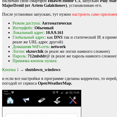
Включаю свой смартфон
Huawei Honor C5
, запускаю
Play Mar
MajorDroid (от Artem Galaktionov)
, устанавливаю его.
После установки запускаю, тут нужно
настроить само приложе
Режим доступа:
Автоматически
Интерфейс:
Обычный
Локальный адрес:
10.9.9.161
Глобальный адрес:
как
DNS
так и статический IP, я прим
реале же URL адрес другой)
Домашняя WiFi-сеть:
network
Логин:
ekzorchik
(в реале же логин намного сложнее)
Пароль:
712mbddr
@ (в реале же пароль намного сложнее
Привязка кнопок пульта:
Кнопка 1
→
shutdown_windows
и если все настройки в программе сделаны корректно, то пер
погодой от сервиса
OpenWeatherMap.