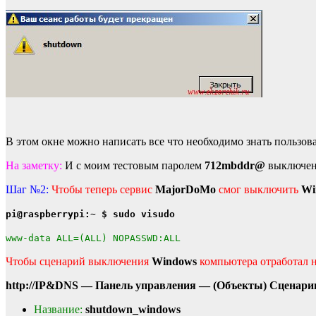
В этом окне можно написать все что необходимо знать пользов
На заметку:
И с моим тестовым паролем
712mbddr@
выключени
Шаг №2:
Чтобы теперь сервис
MajorDoMo
смог выключить
Wi
pi@raspberrypi:~ $ sudo visudo
www-data ALL=(ALL) NOPASSWD:ALL
Чтобы сценарий выключения
Windows
компьютера отработал 
http://IP&DNS — Панель управления — (Объекты) Сценари
Название:
shutdown_windows