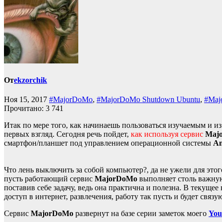
От
ekzorchik
Ноя 15, 2017
#MajorDoMo
,
#MajorDoMo Shutdown Ubuntu
,
#Maj
Прочитано:
3 741
Итак по мере того, как начинаешь пользоваться изучаемым и из 
первых взгляд. Сегодня речь пойдет,
как используя сервис
Maj
смартфон/планшет под управлением операционной системы
An
Что лень выключить за собой компьютер?, да не ужели для этог
пусть работающий сервис
MajorDoMo
выполняет столь важную 
поставив себе задачу, ведь она практична и полезна. В текуще
доступ в интернет, развлечения, работу так пусть и будет св
Сервис
MajorDoMo
развернут на базе серии заметок моего
You