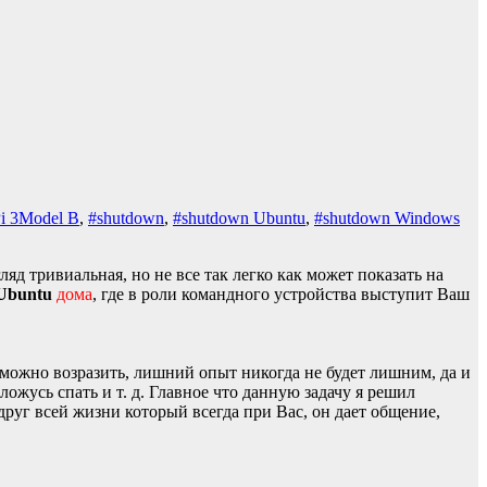
Pi 3Model B
,
#shutdown
,
#shutdown Ubuntu
,
#shutdown Windows
яд тривиальная, но не все так легко как может показать на
Ubuntu
дома
, где в роли командного устройства выступит Ваш
т можно возразить, лишний опыт никогда не будет лишним, да и
ожусь спать и т. д. Главное что данную задачу я решил
 друг всей жизни который всегда при Вас, он дает общение,