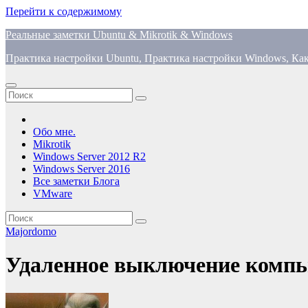
Перейти к содержимому
Реальные заметки Ubuntu & Mikrotik & Windows
Практика настройки Ubuntu, Практика настройки Windows, Как
Обо мне.
Mikrotik
Windows Server 2012 R2
Windows Server 2016
Все заметки Блога
VMware
Majordomo
Удаленное выключение компь