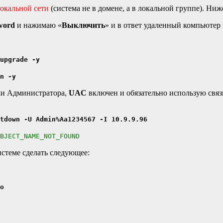
локальной сети
(система не в домене, а в локальной группе). Ни
sword
и нажимаю «
Выключить
» и в ответ удаленный компьютер 
upgrade -y
n -y
ми Администратора,
UAC
включен и обязательно использую свя
tdown -U Admin%Aa1234567 -I 10.9.9.96
OBJECT_NAME_NOT_FOUND
стеме сделать следующее:
o