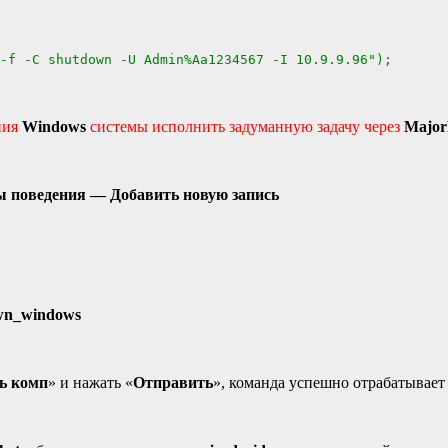
-f -C shutdown -U Admin%Aa1234567 -I 10.9.9.96");
ния
Windows
системы исполнить задуманную задачу через
Majo
 поведения — Добавить новую запись
wn_windows
ь комп
» и нажать «
Отправить
», команда успешно отрабатывает