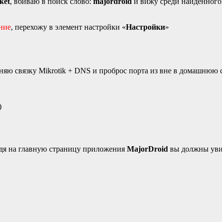
ket
, вбиваю в поиск слово:
majordroid
и вижу среди найденного
ние
, перехожу в элемент настройки «
Настройки
»
еняю связку Mikrotik + DNS и проброс порта из вне в домашнюю 
)
ейдя на главную страницу приложения
MajorDroid
вы должны увид