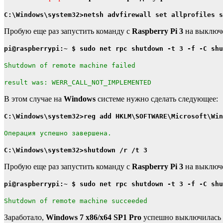
C:\Windows\system32>netsh advfirewall set allprofiles s
Пробую еще раз запустить команду с
Raspberry Pi 3
на выключ
pi@raspberrypi:~ $ sudo net rpc shutdown -t 3 -f -C shu
Shutdown of remote machine failed
result was: WERR_CALL_NOT_IMPLEMENTED
В этом случае на
Windows
системе нужно сделать следующее:
C:\Windows\system32>reg add HKLM\SOFTWARE\Microsoft\Win
Операция успешно завершена.
C:\Windows\system32>shutdown /r /t 3
Пробую еще раз запустить команду с
Raspberry Pi 3
на выключ
pi@raspberrypi:~ $ sudo net rpc shutdown -t 3 -f -C shu
Shutdown of remote machine succeeded
Заработало,
Windows 7 x86/x64 SP1 Pro
успешно выключилась и