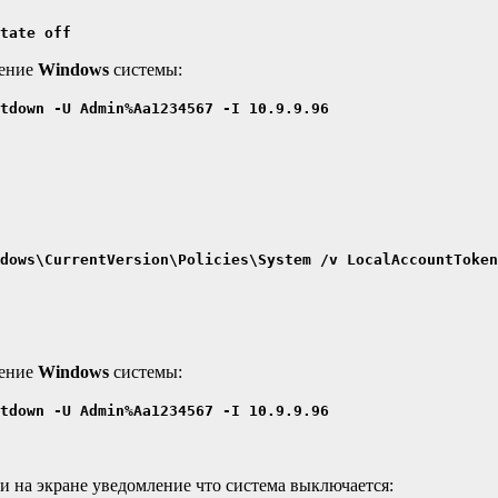
tate off
ение
Windows
системы:
tdown -U Admin%Aa1234567 -I 10.9.9.96
dows\CurrentVersion\Policies\System /v LocalAccountToken
ение
Windows
системы:
tdown -U Admin%Aa1234567 -I 10.9.9.96
 на экране уведомление что система выключается: