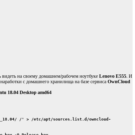
ь видеть на своему домашнем/рабочем ноутбуке
Lenovo E555
. И
 наработки с домашнего хранилища на базе сервиса
OwnCloud
ntu 18.04 Desktop amd64
u_18.04/ /' > /etc/apt/sources.list.d/owncloud-
e.key -O Release.key