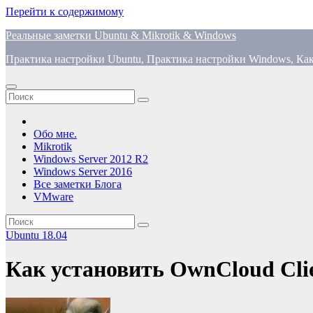
Перейти к содержимому
Реальные заметки Ubuntu & Mikrotik & Windows
Практика настройки Ubuntu, Практика настройки Windows, Как
Обо мне.
Mikrotik
Windows Server 2012 R2
Windows Server 2016
Все заметки Блога
VMware
Ubuntu 18.04
Как установить OwnCloud Clie