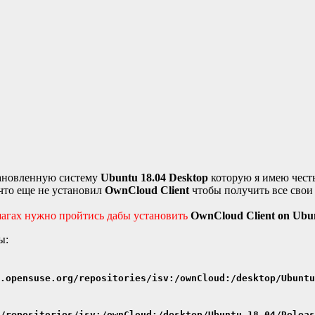
становленную систему
Ubuntu 18.04 Desktop
которую я имею чест
 что еще не установил
OwnCloud Client
чтобы получить все свои
шагах нужно пройтись дабы установить
OwnCloud Client on Ubu
ы:
.opensuse.org/repositories/isv:/ownCloud:/desktop/Ubunt
/repositories/isv:/ownCloud:/desktop/Ubuntu_18.04/Releas