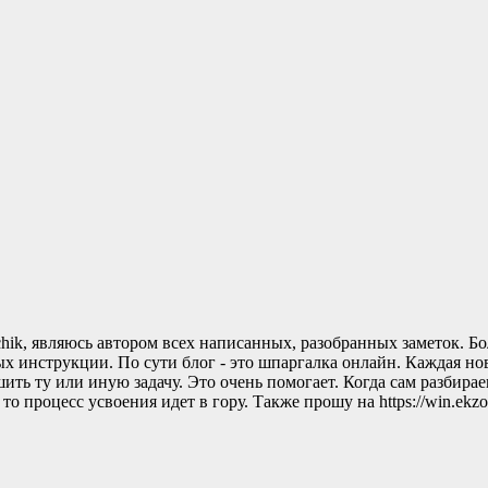
rchik, являюсь автором всех написанных, разобранных заметок. Б
х инструкции. По сути блог - это шпаргалка онлайн. Каждая нов
ть ту или иную задачу. Это очень помогает. Когда сам разбирае
оцесс усвоения идет в гору. Также прошу на https://win.ekzorchik.r