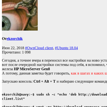
От
ekzorchik
Июн 22, 2018
#OwnCloud client
,
#Ubuntu 18.04
Прочитано:
1 098
Сегодня, а точнее вчера я переносил все настройки на ново у
вот после очередной настройки системы под себя, я вспомнил,
железа
HP MicroServer Gen8
А потому, данная заметка будет говорить,
как в шагах и каких 
Запускаю консоль:
Ctrl + Alt + T
и набираю следующие команд
ekzorchik@navy:~$ sudo sh -c "echo 'deb http://download
client.list"
ekzorchik@navy:~$ wget -nv http://download.opensuse.org