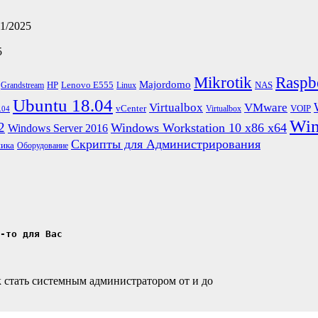
11/2025
5
Mikrotik
Raspb
Majordomo
HP
Lenovo E555
NAS
Grandstream
Linux
Ubuntu 18.04
Virtualbox
VMware
vCenter
VOIP
Virtualbox
.04
Win
2
Windows Workstation 10 x86 x64
Windows Server 2016
Скрипты для Администрирования
ика
Оборудование
о-то для Вас
 стать системным администратором от и до