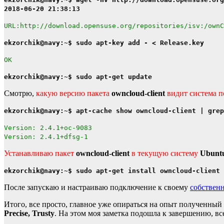
2018-06-20 21:38:13
URL:http://download.opensuse.org/repositories/isv:/ownC
ekzorchik@navy:~$ sudo apt-key add - < Release.key
OK
ekzorchik@navy:~$ sudo apt-get update
Смотрю,
какую версию пакета
owncloud-client
видит система п
ekzorchik@navy:~$ apt-cache show owncloud-client | grep
Version: 2.4.1+oc-9083
Version: 2.4.1+dfsg-1
Устанавливаю пакет
owncloud-client
в текущую систему
Ubuntu
ekzorchik@navy:~$ sudo apt-get install owncloud-client 
После запускаю и настраиваю подключение к своему
собствен
Итого, все просто, главное уже опираться на опыт полученный 
Precise, Trusty
. На этом моя заметка подошла к завершению, вс