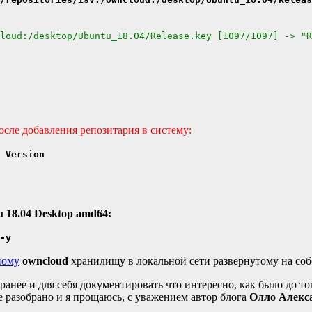
loud:/desktop/Ubuntu_18.04/Release.key [1097/1097] -> "R
осле добавления репозитария в систему:
 Version
 18.04 Desktop amd64:
-y
ному
owncloud
хранилищу в локальной сети развернутому на соб
ранее и для себя документировать что интересно, как было до т
е разобрано и я прощаюсь, с уважением автор блога
Олло Алекса