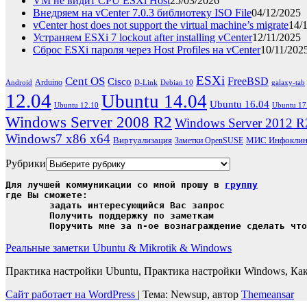
VM не видит CPU ESXi Host
25/03/2026
Внедряем на vCenter 7.0.3 библиотеку ISO File
04/12/2025
vCenter host does not support the virtual machine’s migrate
14/
Устраняем ESXi 7 lockout after installing vCenter
12/11/2025
Сброс ESXi пароля через Host Profiles на vCenter
10/11/202
ESXi
Cent OS
FreeBSD
Cisco
Arduino
Android
D-Link
Debian 10
galaxy-tab
12.04
Ubuntu 14.04
Ubuntu 16.04
Ubuntu 12.10
Ubuntu 17
Windows Server 2008 R2
Windows Server 2012 R
Windows7 x86 x64
Виртуализация
МИС Инфоклин
Заметки OpenSUSE
Рубрики
Для лучшей коммуникации со мной прошу в 
группу
где Вы сможете:

	задать интересующийся Вас запрос

	Получить поддержку по заметкам

	Поручить мне за n-ое вознаграждение сделать чт
Реальные заметки Ubuntu & Mikrotik & Windows
Практика настройки Ubuntu, Практика настройки Windows, Как
Сайт работает на WordPress
|
Тема: Newsup, автор
Themeansar