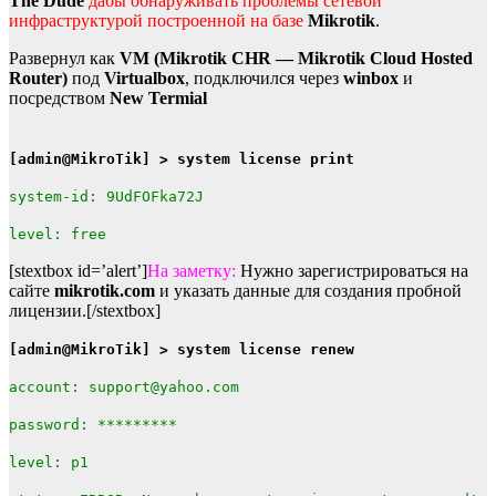
The Dude
дабы обнаруживать проблемы сетевой
инфраструктурой построенной на базе
Mikrotik
.
Развернул как
VM (Mikrotik CHR — Mikrotik Cloud Hosted
Router)
под
Virtualbox
, подключился через
winbox
и
посредством
New Termial
[admin@MikroTik] > system license print
system-id: 9UdFOFka72J
level: free
[stextbox id=’alert’]
На заметку:
Нужно зарегистрироваться на
сайте
mikrotik.com
и указать данные для создания пробной
лицензии.[/stextbox]
[admin@MikroTik] > system license renew
account: support@yahoo.com
password: *********
level: p1