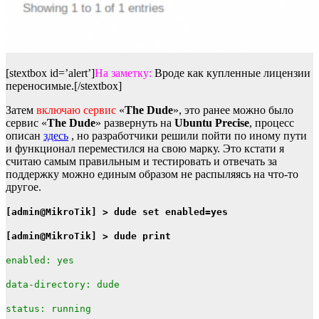
[stextbox id=’alert’]
На заметку:
Вроде как купленные лицензии
переносимые.[/stextbox]
Затем
включаю сервис
«
The Dude
», это ранее можно было
сервис «
The Dude
» развернуть на
Ubuntu Precise
, процесс
описан
здесь
, но разработчики решили пойти по иному пути
и функционал переместился на свою марку. Это кстати я
считаю самым правильным и тестировать и отвечать за
поддержку можно единым образом не распыляясь на что-то
другое.
[admin@MikroTik] > dude set enabled=yes
[admin@MikroTik] > dude print
enabled: yes
data-directory: dude
status: running