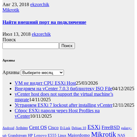
Авг 23, 2018
ekzorchik
Mikrotik
Найти внешний порт на подключение
Июл 13, 2018
ekzorchik
Поиск
Поиск
Архивы
Архивы
VM не видит CPU ESXi Host
25/03/2026
Внедряем на vCenter 7.0.3 библиотеку ISO File
04/12/2025
vCenter host does not support the virtual machine’s
migrate
14/11/2025
Устраняем ESXi 7 lockout after installing vCenter
12/11/2025
Сброс ESXi пароля через Host Profiles на
vCenter
10/11/2025
ESXi
Cent OS
FreeBSD
Cisco
Arduino
Android
D-Link
Debian 10
galaxy-
Mikrotik
Majordomo
HP
Lenovo E555
NAS
Grandstream
Linux
tab