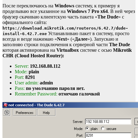
После переключаюсь на
Windows
систему, к примеру я
проделываю все указанное на
Windows 7 Pro x64
. В ней через
браузер скачиваю клиентскую часть пакета «
The Dude
» с
официального сайта:
https://download.mikrotik.com/routeros/6.42.7/dude-
Устанавливаю пакет в систему, просто
install-6.42.7.exe
всегда и везде нажимаю «
Next
» («
Далее
»). Запускаю и
заполняю строки подключения к серверной части
The Dude
которая активирована на
Virtualbox
системе с осью
Mikrotik
CHR (Cloud Hosted Router):
Server:
192.168.88.112
Mode:
plain
Port:
8291
User admin:
admin
Pass:
по умолчанию пароля нет.
Remember Password:
отмечаю галочкой