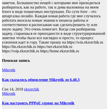
заметок. Большинство вещей с которыми мне приходиться
разбираться, как на работе, так и дома выложены на моем
блоге в виде пошаговых инструкции. По сути блог - это
шпаргалка онлайн. Каждая новая работа где мне случалось
работать вносила новые знания и нюансы работы и
соответственно я расписываю как сделать/решить ту или
иную задачу. Это очень помогает. Когда сам разбираешь
задачу, стараешься ее приподнести в виде структурированной
заметки чтобы было все наглядно и просто, то процесс
усвоения идет в гору. Также прошу на https://win.ekzorchik.ru
https://lin.ekzorchik.ru https://net.ekzorchik.ru
https://voip.ekzorchik.ru https;//home.ekzorchik.ru
Похожая запись
Mikrotik
Как сказалось обновление Mikrotik до 6.40.3
Сен 14, 2018
ekzorchik
Mikrotik
Как настроить PPPoE сервис на Mikrotik