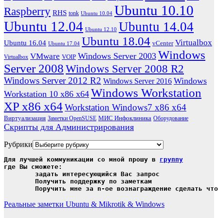
Ubuntu 10.10
Raspberry
RHS
tonk
Ubuntu 10.04
Ubuntu 12.04
Ubuntu 14.04
Ubuntu 12.10
Ubuntu 18.04
Virtualbox
Ubuntu 16.04
vCenter
Ubuntu 17.04
Windows
Windows Server 2003
VMware
VOIP
Virtualbox
Server 2008
Windows Server 2008 R2
Windows Server 2012 R2
Windows
Windows Server 2016
Windows Workstation
Workstation 10 x86 x64
XP x86 x64
Workstation Windows7 x86 x64
Виртуализация
МИС Инфоклиника
Заметки OpenSUSE
Оборудование
Скрипты для Администрирования
Рубрики
Для лучшей коммуникации со мной прошу в 
группу
где Вы сможете:

	задать интересующийся Вас запрос

	Получить поддержку по заметкам

	Поручить мне за n-ое вознаграждение сделать чт
Реальные заметки Ubuntu & Mikrotik & Windows