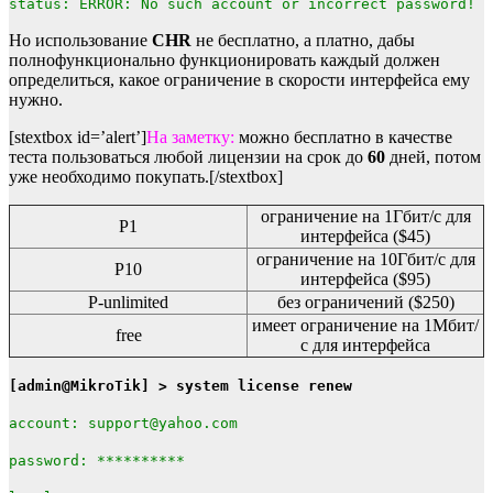
status: ERROR: No such account or incorrect password!
Но использование
CHR
не бесплатно, а платно, дабы
полнофункционально функционировать каждый должен
определиться, какое ограничение в скорости интерфейса ему
нужно.
[stextbox id=’alert’]
На заметку:
можно бесплатно в качестве
теста пользоваться любой лицензии на срок до
60
дней, потом
уже необходимо покупать.[/stextbox]
ограничение на 1Гбит/с для
P1
интерфейса ($45)
ограничение на 10Гбит/с для
P10
интерфейса ($95)
P-unlimited
без ограничений ($250)
имеет ограничение на 1Мбит/
free
с для интерфейса
[admin@MikroTik] > system license renew
account: support@yahoo.com
password: **********