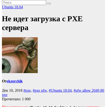
Ubuntu 18.04
Не идет загрузка с PXE
сервера
От
ekzorchik
Дек 10, 2018
#pxe
,
#pxe ufw
,
#Ubuntu 18.04
,
#ufw allow 2049 80
pxe
Прочитано:
1 000