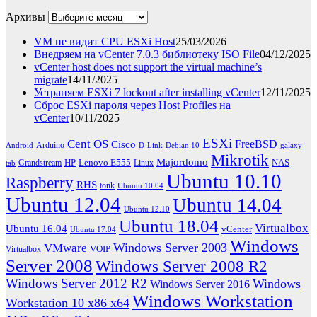
Архивы
VM не видит CPU ESXi Host
25/03/2026
Внедряем на vCenter 7.0.3 библиотеку ISO File
04/12/2025
vCenter host does not support the virtual machine’s
migrate
14/11/2025
Устраняем ESXi 7 lockout after installing vCenter
12/11/2025
Сброс ESXi пароля через Host Profiles на
vCenter
10/11/2025
ESXi
Cent OS
FreeBSD
Cisco
Arduino
Android
D-Link
Debian 10
galaxy-
Mikrotik
Majordomo
HP
Lenovo E555
NAS
Grandstream
Linux
tab
Ubuntu 10.10
Raspberry
RHS
tonk
Ubuntu 10.04
Ubuntu 12.04
Ubuntu 14.04
Ubuntu 12.10
Ubuntu 18.04
Virtualbox
Ubuntu 16.04
vCenter
Ubuntu 17.04
Windows
Windows Server 2003
VMware
VOIP
Virtualbox
Server 2008
Windows Server 2008 R2
Windows Server 2012 R2
Windows
Windows Server 2016
Windows Workstation
Workstation 10 x86 x64