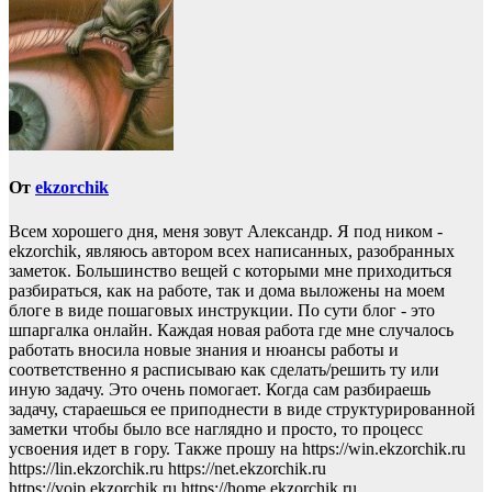
От
ekzorchik
Всем хорошего дня, меня зовут Александр. Я под ником -
ekzorchik, являюсь автором всех написанных, разобранных
заметок. Большинство вещей с которыми мне приходиться
разбираться, как на работе, так и дома выложены на моем
блоге в виде пошаговых инструкции. По сути блог - это
шпаргалка онлайн. Каждая новая работа где мне случалось
работать вносила новые знания и нюансы работы и
соответственно я расписываю как сделать/решить ту или
иную задачу. Это очень помогает. Когда сам разбираешь
задачу, стараешься ее приподнести в виде структурированной
заметки чтобы было все наглядно и просто, то процесс
усвоения идет в гору. Также прошу на https://win.ekzorchik.ru
https://lin.ekzorchik.ru https://net.ekzorchik.ru
https://voip.ekzorchik.ru https;//home.ekzorchik.ru