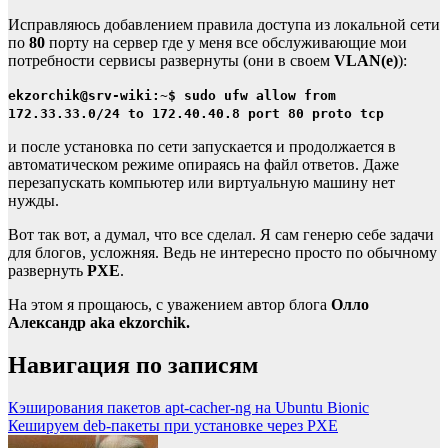
Исправляюсь добавлением правила доступа из локальной сети
по
80
порту на сервер где у меня все обслуживающие мои
потребности сервисы развернуты (они в своем
VLAN(е)
):
ekzorchik@srv-wiki:~$ sudo ufw allow from
172.33.33.0/24 to 172.40.40.8 port 80 proto tcp
и после установка по сети запускается и продолжается в
автоматическом режиме опираясь на файл ответов. Даже
перезапускать компьютер или виртуальную машину нет
нужды.
Вот так вот, а думал, что все сделал. Я сам генерю себе задачи
для блогов, усложняя. Ведь не интересно просто по обычному
развернуть
PXE
.
На этом я прощаюсь, с уважением автор блога
Олло
Александр aka ekzorchik.
Навигация по записям
Кэширования пакетов apt-cacher-ng на Ubuntu Bionic
Кешируем deb-пакеты при установке через PXE