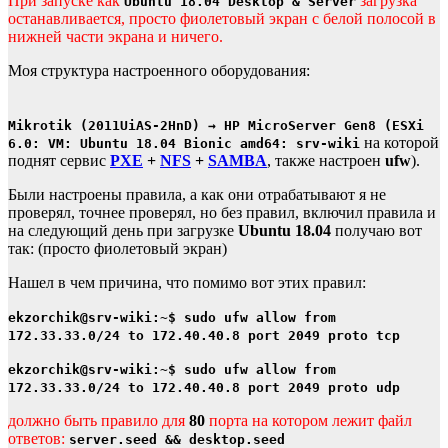
При запуске как
загрузка
Ubuntu 18.04 Desktop & Server
останавливается, просто фиолетовый экран с белой полосой в
нижней части экрана и ничего.
Моя структура настроенного оборудования:
Mikrotik (2011UiAS-2HnD) → HP MicroServer Gen8 (ESXi
на которой
6.0: VM: Ubuntu 18.04 Bionic amd64: srv-wiki
поднят сервис
PXE
+
NFS
+
SAMBA
, также настроен
ufw
).
Были настроены правила, а как они отрабатывают я не
проверял, точнее проверял, но без правил, включил правила и
на следующий день при загрузке
Ubuntu 18.04
получаю вот
так: (просто фиолетовый экран)
Нашел в чем причина, что помимо вот этих правил:
ekzorchik@srv-wiki:~$ sudo ufw allow from
172.33.33.0/24 to 172.40.40.8 port 2049 proto tcp
ekzorchik@srv-wiki:~$ sudo ufw allow from
172.33.33.0/24 to 172.40.40.8 port 2049 proto udp
должно быть правило для
80
порта на котором лежит файл
ответов:
server.seed && desktop.seed