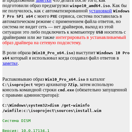
В продолжении
заметки
что делать после того, как
подготовили образ предзагрузки
. Как бы
winpe10_amd64.iso
не получилось, как с автоматизированной
установкой
Windows
с моего
сервиса, система поставилась в
7 Pro SP1 x64
PXE
автоматическом режиме с применением файла ответов, но
система не видит сеть — нет драйверов, выход из этой
ситуации это либо подключить к компьютеру
носитель с
USB
драйверами или же также
интегрировать в устанавливаемый
образ драйвера на сетевую подсистему.
В роли образа (
) выступит
Win10_Pro_x64.iso
Windows 10 Pro
который я использовал когда создавал файл ответов в
x64
заметке
.
Распаковываю образ
в каталог
Win10_Pro_x64.iso
через архиватор
, затем использую
C:\isoproject
7Zip
консоль командной строки
(обязательно запущенной
cmd.exe
с правами администратора):
C:\Windows\system32>dism /get-wiminfo
/wimfile:c:\isoproject\sources\install.wim
Cистема DISM
Версия: 10.0.17134.1