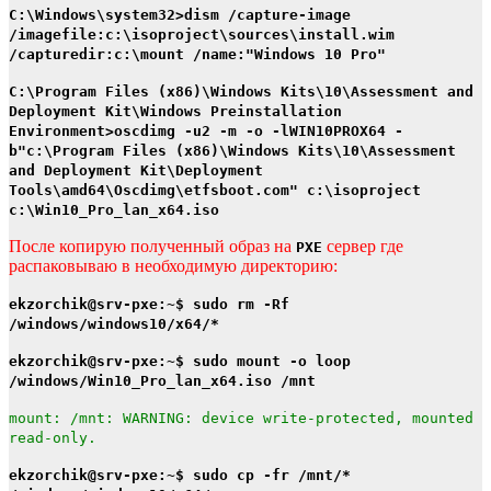
C:\Windows\system32>dism /capture-image
/imagefile:c:\isoproject\sources\install.wim
/capturedir:c:\mount /name:"Windows 10 Pro"
C:\Program Files (x86)\Windows Kits\10\Assessment and
Deployment Kit\Windows Preinstallation
Environment>oscdimg -u2 -m -o -lWIN10PROX64 -
b"c:\Program Files (x86)\Windows Kits\10\Assessment
and Deployment Kit\Deployment
Tools\amd64\Oscdimg\etfsboot.com" c:\isoproject
c:\Win10_Pro_lan_x64.iso
После копирую полученный образ на
сервер где
PXE
распаковываю в необходимую директорию:
ekzorchik@srv-pxe:~$ sudo rm -Rf
/windows/windows10/x64/*
ekzorchik@srv-pxe:~$ sudo mount -o loop
/windows/Win10_Pro_lan_x64.iso /mnt
mount: /mnt: WARNING: device write-protected, mounted
read-only.
ekzorchik@srv-pxe:~$ sudo cp -fr /mnt/*