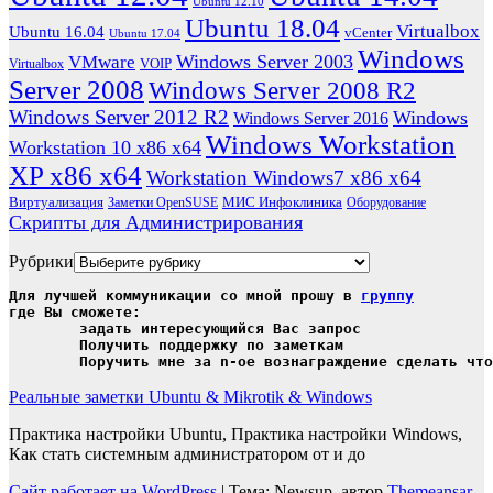
Ubuntu 12.10
Ubuntu 18.04
Virtualbox
Ubuntu 16.04
vCenter
Ubuntu 17.04
Windows
Windows Server 2003
VMware
VOIP
Virtualbox
Server 2008
Windows Server 2008 R2
Windows Server 2012 R2
Windows
Windows Server 2016
Windows Workstation
Workstation 10 x86 x64
XP x86 x64
Workstation Windows7 x86 x64
Виртуализация
МИС Инфоклиника
Заметки OpenSUSE
Оборудование
Скрипты для Администрирования
Рубрики
Для лучшей коммуникации со мной прошу в 
группу
где Вы сможете:

	задать интересующийся Вас запрос

	Получить поддержку по заметкам

	Поручить мне за n-ое вознаграждение сделать чт
Реальные заметки Ubuntu & Mikrotik & Windows
Практика настройки Ubuntu, Практика настройки Windows,
Как стать системным администратором от и до
Сайт работает на WordPress
|
Тема: Newsup, автор
Themeansar