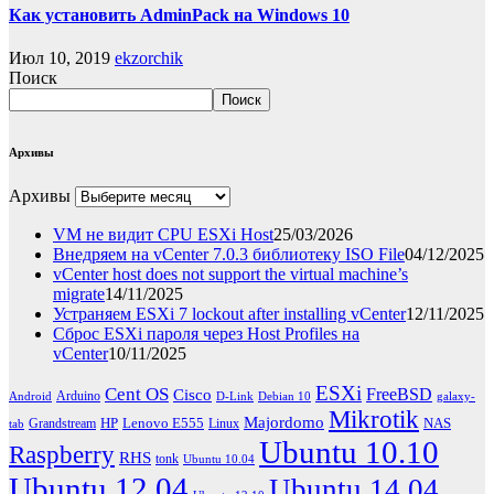
Как установить AdminPack на Windows 10
Июл 10, 2019
ekzorchik
Поиск
Поиск
Архивы
Архивы
VM не видит CPU ESXi Host
25/03/2026
Внедряем на vCenter 7.0.3 библиотеку ISO File
04/12/2025
vCenter host does not support the virtual machine’s
migrate
14/11/2025
Устраняем ESXi 7 lockout after installing vCenter
12/11/2025
Сброс ESXi пароля через Host Profiles на
vCenter
10/11/2025
ESXi
Cent OS
FreeBSD
Cisco
Arduino
Android
D-Link
Debian 10
galaxy-
Mikrotik
Majordomo
HP
Lenovo E555
NAS
Grandstream
Linux
tab
Ubuntu 10.10
Raspberry
RHS
tonk
Ubuntu 10.04
Ubuntu 12.04
Ubuntu 14.04