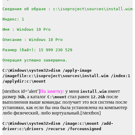
Сведения об образе : c:\isoproject\sources\install.wim
Индекс: 1
Имя : Windows 10 Pro
Описание : Windows 10 Pro
Размер (байт): 15 999 230 529
Операция успешно завершена.
C:\Windows\system32>dism /apply-image
/imagefile:c:\isoproject\sources\install.wim /index:1
/applydir:c:\mount
[stextbox id=’alert’]
На заметку:
у меня
имеет
install.wim
размер
, а каталог
стал равен
после
3Gb
C:\mount
12.2Gb
выполнения выше команды: получает это вся система после
установки, как если бы она была установлена на компьютер
либо физический, либо виртуальный.[/stextbox]
C:\Windows\system32>dism /image:c:\mount /add-
driver:c:\drivers /recurse /forceunsigned