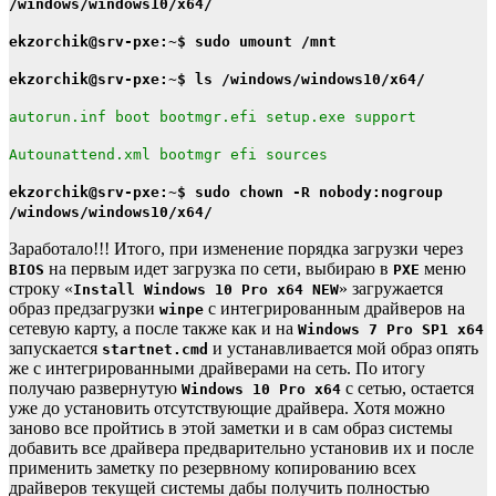
/windows/windows10/x64/
ekzorchik@srv-pxe:~$ sudo umount /mnt
ekzorchik@srv-pxe:~$ ls /windows/windows10/x64/
autorun.inf boot bootmgr.efi setup.exe support
Autounattend.xml bootmgr efi sources
ekzorchik@srv-pxe:~$ sudo chown -R nobody:nogroup
/windows/windows10/x64/
Заработало!!! Итого, при изменение порядка загрузки через
на первым идет загрузка по сети, выбираю в
меню
BIOS
PXE
строку «
» загружается
Install Windows 10 Pro x64 NEW
образ предзагрузки
с интегрированным драйверов на
winpe
сетевую карту, а после также как и на
Windows 7 Pro SP1 x64
запускается
и устанавливается мой образ опять
startnet.cmd
же с интегрированными драйверами на сеть. По итогу
получаю развернутую
с сетью, остается
Windows 10 Pro x64
уже до установить отсутствующие драйвера. Хотя можно
заново все пройтись в этой заметки и в сам образ системы
добавить все драйвера предварительно установив их и после
применить заметку по резервному копированию всех
драйверов текущей системы дабы получить полностью