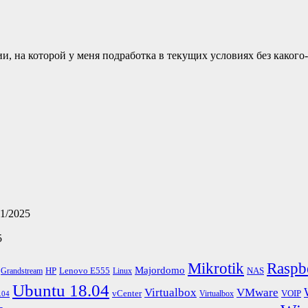
ии, на которой у меня подработка в текущих условиях без каког
11/2025
5
Mikrotik
Raspb
Majordomo
HP
Lenovo E555
NAS
Grandstream
Linux
Ubuntu 18.04
Virtualbox
VMware
vCenter
VOIP
Virtualbox
.04