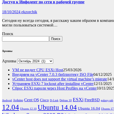
Доступ к Инфодент по сети в рабочей группе
18/10/2024
ekzorchik
Сегодня ну всегда сегодня, я расскажу каким образом в компан
могли пользоваться системой…
Поиск
Поиск
Архивы
Архивы
VM не видит CPU ESXi Host
25/03/2026
Внедряем на vCenter 7.0.3 библиотеку ISO File
04/12/2025
vCenter host does not support the virtual machine’s migrate
14/
Устраняем ESXi 7 lockout after installing vCenter
12/11/2025
Сброс ESXi пароля через Host Profiles на vCenter
10/11/202
ESXi
Cent OS
FreeBSD
Cisco
Arduino
Android
D-Link
Debian 10
galaxy-tab
12.04
Ubuntu 14.04
Ubuntu 16.04
Ubuntu 12.10
Ubuntu 17