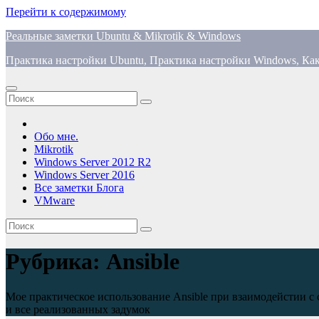
Перейти к содержимому
Реальные заметки Ubuntu & Mikrotik & Windows
Практика настройки Ubuntu, Практика настройки Windows, Как
Обо мне.
Mikrotik
Windows Server 2012 R2
Windows Server 2016
Все заметки Блога
VMware
Рубрика:
Ansible
Мое практическое использование Ansible при взаимодейстии с сис
и все реализованных задумок