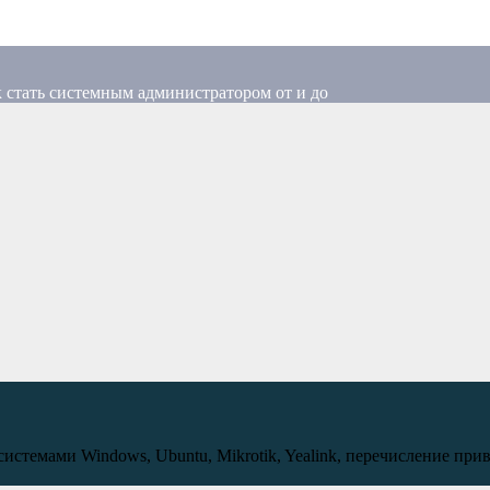
 стать системным администратором от и до
темами Windows, Ubuntu, Mikrotik, Yealink, перечисление приватн