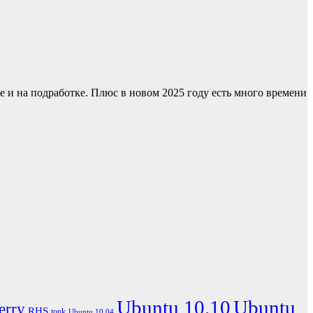
е и на подработке. Плюс в новом 2025 году есть много времени
Ubuntu 10.10
Ubuntu
erry
RHS
tonk
Ubuntu 10.04