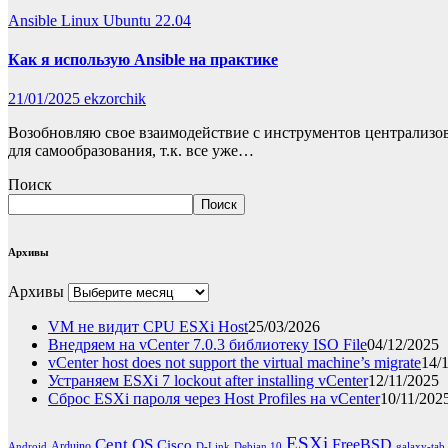
Ansible
Linux
Ubuntu 22.04
Как я использую Ansible на практике
21/01/2025
ekzorchik
Возобновляю свое взаимодействие с инструментов централизова
для самообразования, т.к. все уже…
Поиск
Поиск
Архивы
Архивы
VM не видит CPU ESXi Host
25/03/2026
Внедряем на vCenter 7.0.3 библиотеку ISO File
04/12/2025
vCenter host does not support the virtual machine’s migrate
14/
Устраняем ESXi 7 lockout after installing vCenter
12/11/2025
Сброс ESXi пароля через Host Profiles на vCenter
10/11/202
ESXi
Cent OS
FreeBSD
Cisco
Arduino
Android
D-Link
Debian 10
galaxy-tab