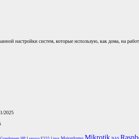
нной настройки систем, которые использую, как дома, на работ
11/2025
5
Mikrotik
Raspb
Majordomo
HP
Lenovo E555
NAS
Grandstream
Linux