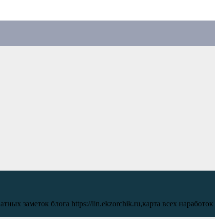
ых заметок блога https://lin.ekzorchik.ru,карта всех наработок