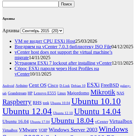
Поиск
Архивы
Архивы
VM не видит CPU ESXi Host
25/03/2026
Внедряем на vCenter 7.0.3 библиотеку ISO File
04/12/2025
vCenter host does not support the virtual machine’s
migrate
14/11/2025
Устраняем ESXi 7 lockout after installing vCenter
12/11/2025
Сброс ESXi пароля через Host Profiles на
vCenter
10/11/2025
ESXi
Cent OS
FreeBSD
Cisco
Arduino
Android
D-Link
Debian 10
galaxy-
Mikrotik
Majordomo
HP
Lenovo E555
NAS
Grandstream
Linux
tab
Ubuntu 10.10
Raspberry
RHS
tonk
Ubuntu 10.04
Ubuntu 12.04
Ubuntu 14.04
Ubuntu 12.10
Ubuntu 18.04
Virtualbox
Ubuntu 16.04
vCenter
Ubuntu 17.04
Windows
Windows Server 2003
VMware
VOIP
Virtualbox