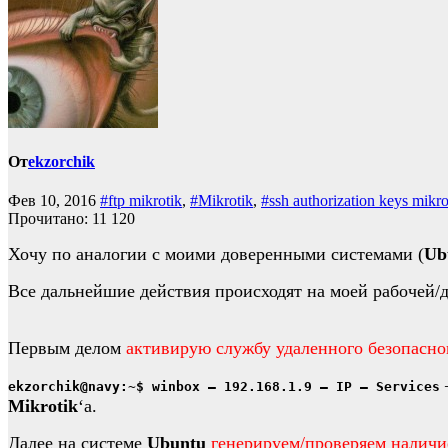
От
ekzorchik
Фев 10, 2016
#ftp mikrotik
,
#Mikrotik
,
#ssh authorization keys mikro
Прочитано:
11 120
Хочу по аналогии с моими доверенными системами (
Ub
Все дальнейшие действия происходят на моей рабочей
Первым делом
активирую службу удаленного безопасно
ekzorchik@navy:~$ winbox – 192.168.1.9 – IP – Services
Mikrotik
‘а.
Далее на системе
Ubuntu
генерируем/проверяем наличи