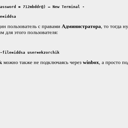
assword = 712mbddr@) – New Terminal -
e=iddsa
дин пользователь с правами
Администратора
, то тогда 
м для этого пользователя:
-file=iddsa user=ekzorchik
k
можно также не подключаясь через
winbox
, а просто п