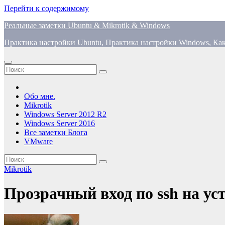
Перейти к содержимому
Реальные заметки Ubuntu & Mikrotik & Windows
Практика настройки Ubuntu, Практика настройки Windows, Как
Обо мне.
Mikrotik
Windows Server 2012 R2
Windows Server 2016
Все заметки Блога
VMware
Mikrotik
Прозрачный вход по ssh на ус