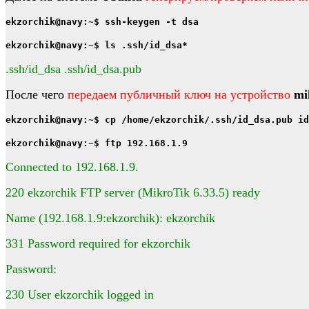
ekzorchik@navy:~$ ssh-keygen -t dsa
ekzorchik@navy:~$ ls .ssh/id_dsa*
.ssh/id_dsa .ssh/id_dsa.pub
После чего
передаем публичный ключ на устройство
mi
ekzorchik@navy:~$ cp /home/ekzorchik/.ssh/id_dsa.pub id
ekzorchik@navy:~$ ftp 192.168.1.9
Connected to 192.168.1.9.
220 ekzorchik FTP server (MikroTik 6.33.5) ready
Name (192.168.1.9:ekzorchik): ekzorchik
331 Password required for ekzorchik
Password:
230 User ekzorchik logged in