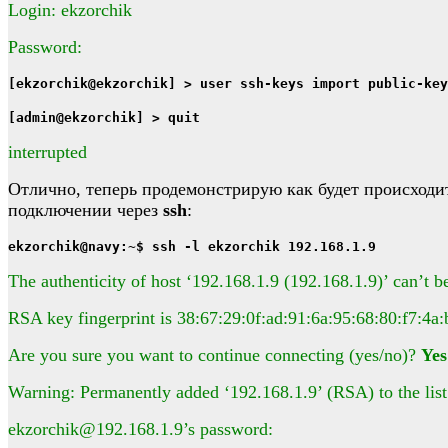
Login: ekzorchik
Password:
[ekzorchik@ekzorchik] > user ssh-keys import public-key
[admin@ekzorchik] > quit
interrupted
Отлично, теперь продемонстрирую как будет происход
подключении через
ssh
:
ekzorchik@navy:~$ ssh -l ekzorchik 192.168.1.9
The authenticity of host ‘192.168.1.9 (192.168.1.9)’ can’t be
RSA key fingerprint is 38:67:29:0f:ad:91:6a:95:68:80:f7:4a:
Are you sure you want to continue connecting (yes/no)?
Yes
Warning: Permanently added ‘192.168.1.9’ (RSA) to the list
ekzorchik@192.168.1.9’s password: