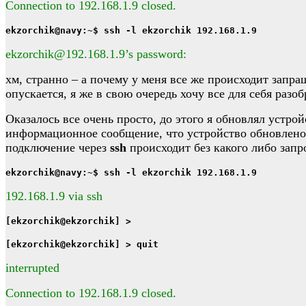
Connection to 192.168.1.9 closed.
ekzorchik@navy:~$ ssh -l ekzorchik 192.168.1.9
ekzorchik@192.168.1.9’s password:
хм, странно – а почему у меня все же происходит запр
опускается, я же в свою очередь хочу все для себя разоб
Оказалось все очень просто, до этого я обновлял устро
информационное сообщение, что устройство обновлено 
подключение через
ssh
происходит без какого либо запро
ekzorchik@navy:~$ ssh -l ekzorchik 192.168.1.9
192.168.1.9 via ssh
[ekzorchik@ekzorchik] >
[ekzorchik@ekzorchik] > quit
interrupted
Connection to 192.168.1.9 closed.