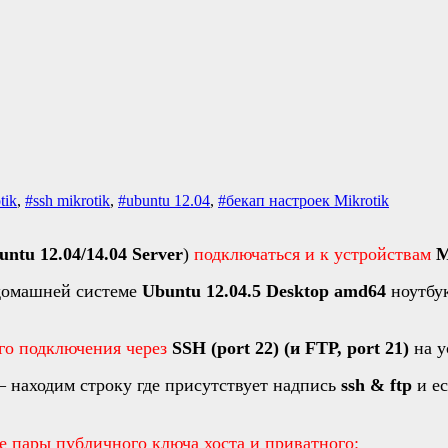
tik
,
#ssh mikrotik
,
#ubuntu 12.04
,
#бекап настроек Mikrotik
untu 12.04/14.04 Server
)
подключаться и к устройствам
M
/домашней системе
Ubuntu 12.04.5 Desktop amd64
ноутбу
го подключения через
SSH (port 22) (и FTP, port 21)
на у
– находим строку где присутствует надпись
ssh & ftp
и ес
е пары публичного ключа хоста и приватного: