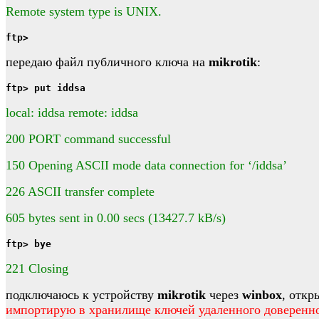
Remote system type is UNIX.
ftp>
передаю файл публичного ключа на
mikrotik
:
ftp> put iddsa
local: iddsa remote: iddsa
200 PORT command successful
150 Opening ASCII mode data connection for ‘/iddsa’
226 ASCII transfer complete
605 bytes sent in 0.00 secs (13427.7 kB/s)
ftp> bye
221 Closing
подключаюсь к устройству
mikrotik
через
winbox
, отк
импортирую в хранилище ключей удаленного доверенно