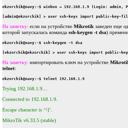
ekzorchik@navy:~$ winbox – 192.168.1.9 (Login: admin, P
[admin@ekzorchik] > user ssh-keys import public-key-fil
На заметку:
если на устройстве
Mikrotik
заведен еще о
которой запускалась команда
ssh-keygen -t dsa
) примени
ekzorchik@navy:~$ ssh-keygen -t dsa
[ekzorchik@ekzorchik] > user ssh-keys import public-key
На заметку:
импортировать ключ на устройстве
Mikroti
telnet
:
ekzorchik@navy:~$ telnet 192.168.1.9
Trying 192.168.1.9…
Connected to 192.168.1.9.
Escape character is ‘^]’.
MikroTik v6.33.5 (stable)