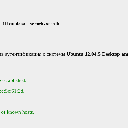
-file=iddsa user=ekzorchik
ить аутентификация с системы
Ubuntu 12.04.5 Desktop a
 established.
be:5c:61:2d.
 of known hosts.