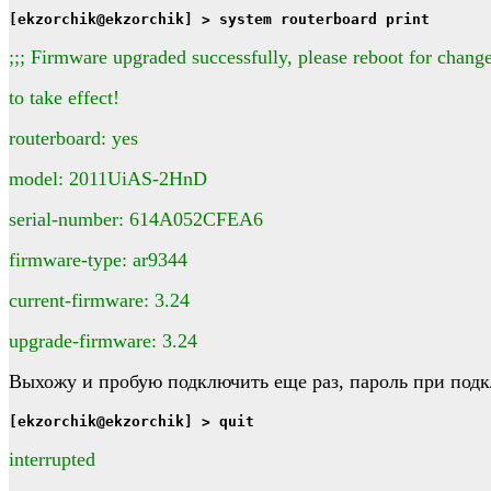
[ekzorchik@ekzorchik] > system routerboard print
;;; Firmware upgraded successfully, please reboot for chang
to take effect!
routerboard: yes
model: 2011UiAS-2HnD
serial-number: 614A052CFEA6
firmware-type: ar9344
current-firmware: 3.24
upgrade-firmware: 3.24
Выхожу и пробую подключить еще раз, пароль при под
[ekzorchik@ekzorchik] > quit
interrupted