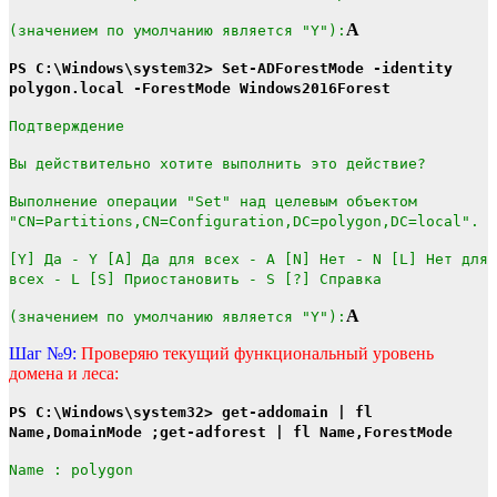
A
(значением по умолчанию является "Y"):
PS C:\Windows\system32> Set-ADForestMode -identity
polygon.local -ForestMode Windows2016Forest
Подтверждение
Вы действительно хотите выполнить это действие?
Выполнение операции "Set" над целевым объектом
"CN=Partitions,CN=Configuration,DC=polygon,DC=local".
[Y] Да - Y [A] Да для всех - A [N] Нет - N [L] Нет для
всех - L [S] Приостановить - S [?] Справка
A
(значением по умолчанию является "Y"):
Шаг №9:
Проверяю текущий функциональный уровень
домена и леса:
PS C:\Windows\system32> get-addomain | fl
Name,DomainMode ;get-adforest | fl Name,ForestMode
Name : polygon