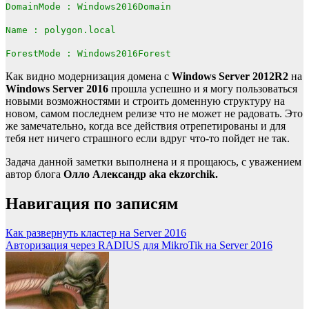
DomainMode : Windows2016Domain
Name : polygon.local
ForestMode : Windows2016Forest
Как видно модернизация домена с
Windows Server 2012R2
на
Windows Server 2016
прошла успешно и я могу пользоваться
новыми возможностями и строить доменную структуру на
новом, самом последнем релизе что не может не радовать. Это
же замечательно, когда все действия отрепетированы и для
тебя нет ничего страшного если вдруг что-то пойдет не так.
Задача данной заметки выполнена и я прощаюсь, с уважением
автор блога
Олло Александр aka ekzorchik.
Навигация по записям
Как развернуть кластер на Server 2016
Авторизация через RADIUS для MikroTik на Server 2016