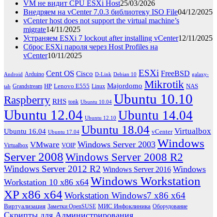
VM не видит CPU ESXi Host
25/03/2026
Внедряем на vCenter 7.0.3 библиотеку ISO File
04/12/2025
vCenter host does not support the virtual machine’s
migrate
14/11/2025
Устраняем ESXi 7 lockout after installing vCenter
12/11/2025
Сброс ESXi пароля через Host Profiles на
vCenter
10/11/2025
ESXi
Cent OS
FreeBSD
Cisco
Arduino
Android
D-Link
Debian 10
galaxy-
Mikrotik
Majordomo
HP
Lenovo E555
NAS
Grandstream
Linux
tab
Ubuntu 10.10
Raspberry
RHS
tonk
Ubuntu 10.04
Ubuntu 12.04
Ubuntu 14.04
Ubuntu 12.10
Ubuntu 18.04
Virtualbox
Ubuntu 16.04
vCenter
Ubuntu 17.04
Windows
Windows Server 2003
VMware
VOIP
Virtualbox
Server 2008
Windows Server 2008 R2
Windows Server 2012 R2
Windows
Windows Server 2016
Windows Workstation
Workstation 10 x86 x64
XP x86 x64
Workstation Windows7 x86 x64
Виртуализация
МИС Инфоклиника
Заметки OpenSUSE
Оборудование
Скрипты для Администрирования