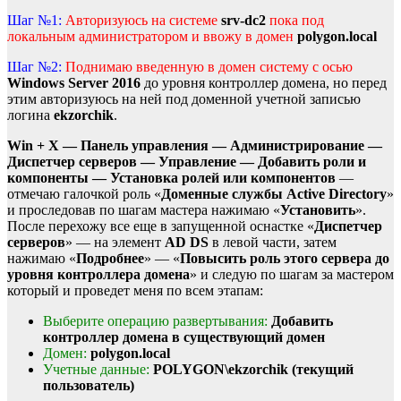
Шаг №1:
Авторизуюсь на системе
srv-dc2
пока под
локальным администратором и ввожу в домен
polygon.local
Шаг №2:
Поднимаю введенную в домен систему с осью
Windows Server 2016
до уровня контроллер домена, но перед
этим авторизуюсь на ней под доменной учетной записью
логина
ekzorchik
.
Win + X — Панель управления — Администрирование —
Диспетчер серверов — Управление — Добавить роли и
компоненты — Установка ролей или компонентов
—
отмечаю галочкой роль «
Доменные службы Active Directory
»
и проследовав по шагам мастера нажимаю «
Установить
».
После перехожу все еще в запущенной оснастке «
Диспетчер
серверов
» — на элемент
AD DS
в левой части, затем
нажимаю «
Подробнее
» — «
Повысить роль этого сервера до
уровня контроллера домена
» и следую по шагам за мастером
который и проведет меня по всем этапам:
Выберите операцию развертывания:
Добавить
контроллер домена в существующий домен
Домен:
polygon.local
Учетные данные:
POLYGON\ekzorchik (текущий
пользователь)