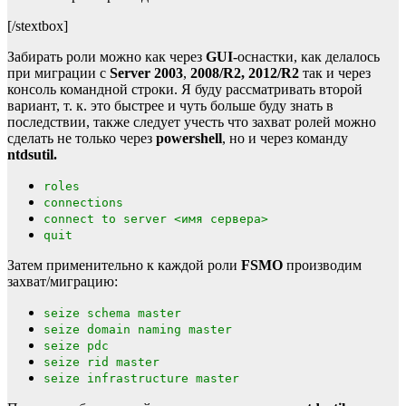
[/stextbox]
Забирать роли можно как через
GUI
-оснастки, как делалось
при миграции с
Server 2003
,
2008/R2, 2012/R2
так и через
консоль командной строки. Я буду рассматривать второй
вариант, т. к. это быстрее и чуть больше буду знать в
последствии, также следует учесть что захват ролей можно
сделать не только через
powershell
, но и через команду
ntdsutil.
roles
connections
connect to server <имя сервера>
quit
Затем применительно к каждой роли
FSMO
производим
захват/миграцию:
seize schema master
seize domain naming master
seize pdc
seize rid master
seize infrastructure master