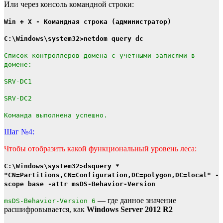
Или через консоль командной строки:
Win + X - Командная строка (администратор)
C:\Windows\system32>netdom query dc
Список контроллеров домена с учетными записями в
домене:
SRV-DC1
SRV-DC2
Команда выполнена успешно.
Шаг №4:
Чтобы отобразить какой функциональный уровень леса:
C:\Windows\system32>dsquery *
"CN=Partitions,CN=Configuration,DC=polygon,DC=local" -
scope base -attr msDS-Behavior-Version
— где данное значение
msDS-Behavior-Version 6
расшифровывается, как
Windows Server 2012 R2