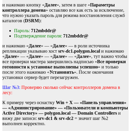
и нажимаю кнопку «
Далее
», затем в шаге «
Параметры
контроллера домена
» оставляю все как есть за исключение,
что нужно указать пароль для режима восстановления служб
каталогов (
DSRM
):
Пароль:
712mbddr@
Подтверждение пароля:
712mbddr@
и нажимаю «
Далее
» — «
Далее
» — в роли источника
репликации указываю хост
srv-dc1.polygon.local
и нажимаю
«
Далее
» — «
Далее
» — «
Далее
» — «
Далее
», тут важно чтобы
все проверки мастера завершились надписью «
Все проверки
готовности к установке выполнены успешно
» и только
после этого нажимаю «
Установить
». После окончания
установки сервер будет перезагружен.
Шаг №3:
Проверяю сколько сейчас контроллеров домена в
лесу:
К примеру через оснастку
Win + X — «Панель управления»
— «Администрирование» — «Пользователи и компьютеры
Active Directory» — polygon.local — Domain Controllers
и
вижу две записи:
srv-dc1 & srv-dc2
= значит шаг №2
выполнен корректно.