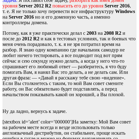
Задача:
Я поставил себе задачу,
разобрать как имея домен
уровня
Server 2012 R2
повысить его до уровня
Server 2016
,
т. е. Я не только хочу перевести все инфраструктуру
Windows
на
Server 2016
но и его доменную часть, а именно
контроллеры домена.
Потому, как я уже практически делал с
2003
на
2008 R2
и
после до
2012 R2
и как в тестовых условиях, так и боевых что
меня очень порадовало, т. к. я не зря потратил время на
разбор. Я знаю одну компанию где начальник самодур не
любит ничего тестировать, а все подводит под вот прям
сейчас и сею секунду нужно делать, а когда у него что-то
спрашивает его любимый ответ — разберитесь, я что буду
помогать Вам, я нанял Вас это делать, а не делать сам. Или
другая фраза: — «Давай я расскажу тебе свою «видение».
Если Вы столкнетесь с таким, то мой Вам совет смените
работу, он Вас обязательно будет подставлять, а перед
начальством показывать какой он хороший, а Вы плохой.
Ну да ладно, вернусь к задаче.
[stextbox id=’alert’ color=’000000′]На заметку: Мой Вам совет
на рабочем месте всегда и везде использовать только
англоязычный дистрибутив, он стабильнее, проще искать
ошибки в гугле и можно на форумах разговаривать со