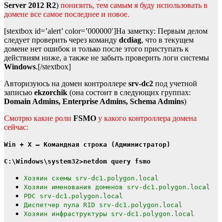
Server 2012 R2
)
понизить, тем самым я буду использовать в
домене все самое последнее и новое.
[stextbox id=’alert’ color=’000000′]На заметку: Первым делом
следует проверить через команду
dcdiag
, что в текущем
домене нет ошибок и только после этого приступать к
действиям ниже, а также не забыть проверить логи системы
Windows
.[/stextbox]
Авторизуюсь на домен контроллере
srv-dc2
под учетной
записью
ekzorchik
(она состоит в следующих группах:
Domain Admins, Enterprise Admins, Schema Admins
)
Смотрю какие роли
FSMO
у какого контроллера домена
сейчас:
Win + X — Командная строка (Администратор)
C:\Windows\system32>netdom query fsmo
Хозяин схемы srv-dc1.polygon.local
Хозяин именования доменов srv-dc1.polygon.local
PDC srv-dc1.polygon.local
Диспетчер пула RID srv-dc1.polygon.local
Хозяин инфраструктуры srv-dc1.polygon.local