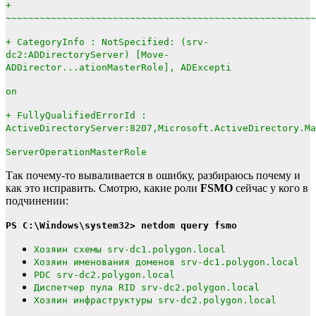
+
~~~~~~~~~~~~~~~~~~~~~~~~~~~~~~~~~~~~~~~~~~~~~~~~~~~~~~~
+ CategoryInfo : NotSpecified: (srv-
dc2:ADDirectoryServer) [Move-
ADDirector...ationMasterRole], ADExcepti
on
+ FullyQualifiedErrorId :
ActiveDirectoryServer:8207,Microsoft.ActiveDirectory.Ma
ServerOperationMasterRole
Так почему-то вываливается в ошибку, разбираюсь почему и
как это исправить. Смотрю, какие роли
FSMO
сейчас у кого в
подчинении:
PS C:\Windows\system32> netdom query fsmo
Хозяин схемы srv-dc1.polygon.local
Хозяин именования доменов srv-dc1.polygon.local
PDC srv-dc2.polygon.local
Диспетчер пула RID srv-dc2.polygon.local
Хозяин инфраструктуры srv-dc2.polygon.local