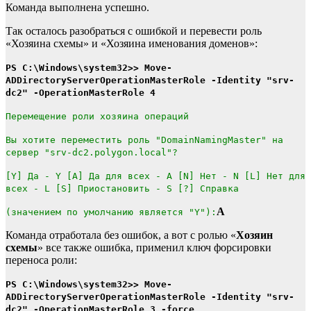
Команда выполнена успешно.
Так осталось разобраться с ошибкой и перевести роль
«Хозяина схемы» и «Хозяина именования доменов»:
PS C:\Windows\system32>> Move-
ADDirectoryServerOperationMasterRole -Identity "srv-
dc2" -OperationMasterRole 4
Перемещение роли хозяина операций
Вы хотите переместить роль "DomainNamingMaster" на
сервер "srv-dc2.polygon.local"?
[Y] Да - Y [A] Да для всех - A [N] Нет - N [L] Нет для
всех - L [S] Приостановить - S [?] Справка
A
(значением по умолчанию является "Y"):
Команда отработала без ошибок, а вот с ролью «
Хозяин
схемы
» все также ошибка, применил ключ форсировки
переноса роли:
PS C:\Windows\system32>> Move-
ADDirectoryServerOperationMasterRole -Identity "srv-
dc2" -OperationMasterRole 3 -force