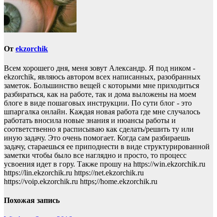
От
ekzorchik
Всем хорошего дня, меня зовут Александр. Я под ником -
ekzorchik, являюсь автором всех написанных, разобранных
заметок. Большинство вещей с которыми мне приходиться
разбираться, как на работе, так и дома выложены на моем
блоге в виде пошаговых инструкции. По сути блог - это
шпаргалка онлайн. Каждая новая работа где мне случалось
работать вносила новые знания и нюансы работы и
соответственно я расписываю как сделать/решить ту или
иную задачу. Это очень помогает. Когда сам разбираешь
задачу, стараешься ее приподнести в виде структурированной
заметки чтобы было все наглядно и просто, то процесс
усвоения идет в гору. Также прошу на https://win.ekzorchik.ru
https://lin.ekzorchik.ru https://net.ekzorchik.ru
https://voip.ekzorchik.ru https;//home.ekzorchik.ru
Похожая запись