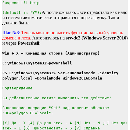
Suspend [?] Help
A
после ожидаю…все отработало как надо
(default is "Y"):
и система автоматически отправится в перезагрузку. Так и
должно быть.
Шаг №8:
Теперь можно повысить функциональный уровень
домена и леса.
Авторизуюсь на
srv-dc2 (Windows Server 2016
)
и через
Powershell:
Win + X — Командная строка (Администратор)
C:\Windows\system32>powershell
PS C:\Windows\system32> Set-ADDomainMode -identity
polygon.local -DomainMode Windows2016Domain
Подтверждение
Вы действительно хотите выполнить это действие?
Выполнение операции "Set" над целевым объектом
"DC=polygon,DC=local".
[Y] Да - Y [A] Да для всех - A [N] Нет - N [L] Нет для
всех - L [S] Приостановить - S [?] Справка