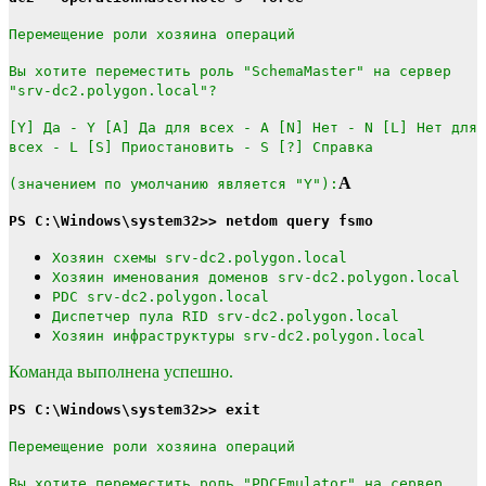
Перемещение роли хозяина операций
Вы хотите переместить роль "SchemaMaster" на сервер
"srv-dc2.polygon.local"?
[Y] Да - Y [A] Да для всех - A [N] Нет - N [L] Нет для
всех - L [S] Приостановить - S [?] Справка
A
(значением по умолчанию является "Y"):
PS C:\Windows\system32>> netdom query fsmo
Хозяин схемы srv-dc2.polygon.local
Хозяин именования доменов srv-dc2.polygon.local
PDC srv-dc2.polygon.local
Диспетчер пула RID srv-dc2.polygon.local
Хозяин инфраструктуры srv-dc2.polygon.local
Команда выполнена успешно.
PS C:\Windows\system32>> exit
Перемещение роли хозяина операций
Вы хотите переместить роль "PDCEmulator" на сервер