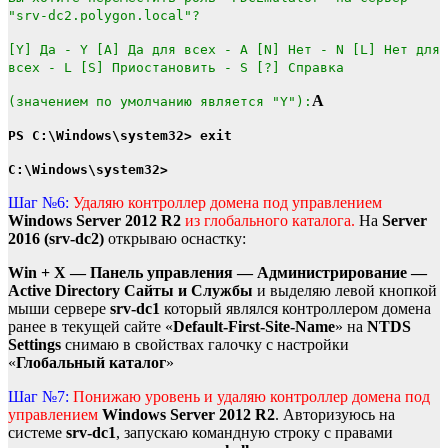
"srv-dc2.polygon.local"?
[Y] Да - Y [A] Да для всех - A [N] Нет - N [L] Нет для
всех - L [S] Приостановить - S [?] Справка
A
(значением по умолчанию является "Y"):
PS C:\Windows\system32> exit
C:\Windows\system32>
Шаг №6:
Удаляю контроллер домена под управлением
Windows Server 2012 R2
из глобального каталога.
На
Server
2016 (srv-dc2)
открываю оснастку:
Win + X — Панель управления — Администрирование —
Active Directory Сайты и Службы
и выделяю левой кнопкой
мыши сервере
srv-dc1
который являлся контроллером домена
ранее в текущей сайте «
Default-First-Site-Name
» на
NTDS
Settings
снимаю в свойствах галочку с настройки
«
Глобальный каталог
»
Шаг №7:
Понижаю уровень и удаляю контроллер домена под
управлением
Windows Server 2012 R2
. Авторизуюсь на
системе
srv-dc1
, запускаю командную строку с правами