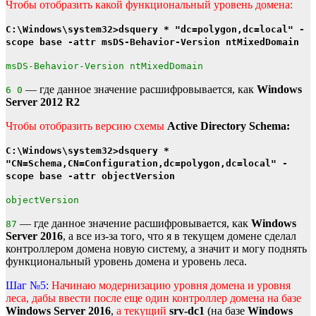
Чтобы отобразить какой функциональный уровень домена:
C:\Windows\system32>dsquery * "dc=polygon,dc=local" -
scope base -attr msDS-Behavior-Version ntMixedDomain
msDS-Behavior-Version ntMixedDomain
— где данное значение расшифровывается, как
Windows
6 0
Server 2012 R2
Чтобы отобразить версию схемы
Active Directory Schema:
C:\Windows\system32>dsquery *
"CN=Schema,CN=Configuration,dc=polygon,dc=local" -
scope base -attr objectVersion
objectVersion
— где данное значение расшифровывается, как
Windows
87
Server 2016
, а все из-за того, что я в текущем домене сделал
контроллером домена новую систему, а значит и могу поднять
функциональный уровень домена и уровень леса.
Шаг №5:
Начинаю модернизацию уровня домена и уровня
леса, дабы ввести после еще один контроллер домена на базе
Windows Server 2016
,
а текущий
srv-dc1
(на базе
Windows