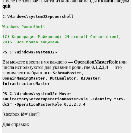
После не забывает выйти из консоли команды
ntdsutil
вводом
quit
.
C:\Windows\system32>powershell
Windows PowerShell
(C) Корпорация Майкрософт (Microsoft Corporation),
2016. Все права защищены.
PS C:\Windows\system32>
Вы можете ввести имя каждого —
OperationMasterRole
или
числа используются для указания роли, где
0,1,2,3,4
— это
эквивалент набранного:
SchemaMaster,
DomainNamingMaster, PDCEmulator, RIDaster,
InfrastructureMaster
PS C:\Windows\system32> Move-
ADDirectoryServerOperationMasterRole -Identity "srv-
dc2" -OperationMasterRole 0,1,2,3,4
[stextbox id=’alert’]
Для справки: