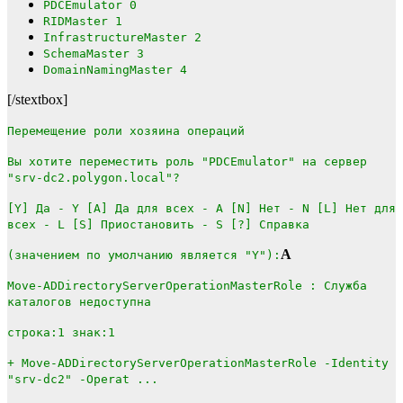
PDCEmulator 0
RIDMaster 1
InfrastructureMaster 2
SchemaMaster 3
DomainNamingMaster 4
[/stextbox]
Перемещение роли хозяина операций
Вы хотите переместить роль "PDCEmulator" на сервер
"srv-dc2.polygon.local"?
[Y] Да - Y [A] Да для всех - A [N] Нет - N [L] Нет для
всех - L [S] Приостановить - S [?] Справка
A
(значением по умолчанию является "Y"):
Move-ADDirectoryServerOperationMasterRole : Служба
каталогов недоступна
строка:1 знак:1
+ Move-ADDirectoryServerOperationMasterRole -Identity
"srv-dc2" -Operat ...