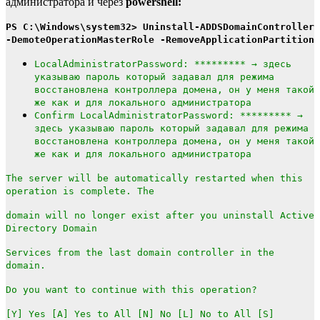
администратора и через
powershell:
PS C:\Windows\system32> Uninstall-ADDSDomainController
-DemoteOperationMasterRole -RemoveApplicationPartition
LocalAdministratorPassword: ********* → здесь
указываю пароль который задавал для режима
восстановлена контроллера домена, он у меня такой
же как и для локального администратора
Confirm LocalAdministratorPassword: ********* →
здесь указываю пароль который задавал для режима
восстановлена контроллера домена, он у меня такой
же как и для локального администратора
The server will be automatically restarted when this
operation is complete. The
domain will no longer exist after you uninstall Active
Directory Domain
Services from the last domain controller in the
domain.
Do you want to continue with this operation?
[Y] Yes [A] Yes to All [N] No [L] No to All [S]