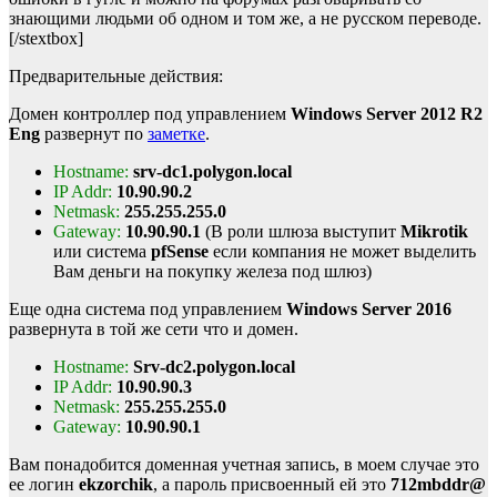
знающими людьми об одном и том же, а не русском переводе.
[/stextbox]
Предварительные действия:
Домен контроллер под управлением
Windows Server 2012 R2
Eng
развернут по
заметке
.
Hostname:
srv-dc1.polygon.local
IP Addr:
10.90.90.2
Netmask:
255.255.255.0
Gateway:
10.90.90.1
(В роли шлюза выступит
Mikrotik
или система
pfSense
если компания не может выделить
Вам деньги на покупку железа под шлюз)
Еще одна система под управлением
Windows Server 2016
развернута в той же сети что и домен.
Hostname:
Srv-dc2.polygon.local
IP Addr:
10.90.90.3
Netmask:
255.255.255.0
Gateway:
10.90.90.1
Вам понадобится доменная учетная запись, в моем случае это
ее логин
ekzorchik
, а пароль присвоенный ей это
712mbddr@