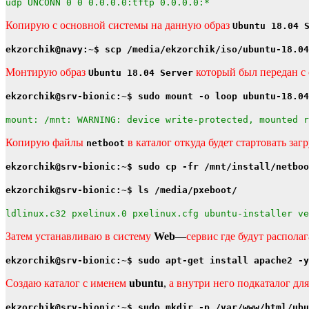
udp UNCONN 0 0 0.0.0.0:tftp 0.0.0.0:*
Копирую с основной системы на данную образ
Ubuntu 18.04 
ekzorchik@navy:~$ scp /media/ekzorchik/iso/ubuntu-18.04
Монтирую образ
который был передан с
Ubuntu 18.04 Server
ekzorchik@srv-bionic:~$ sudo mount -o loop ubuntu-18.04
mount: /mnt: WARNING: device write-protected, mounted r
Копирую файлы
в каталог откуда будет стартовать за
netboot
ekzorchik@srv-bionic:~$ sudo cp -fr /mnt/install/netboo
ekzorchik@srv-bionic:~$ ls /media/pxeboot/
ldlinux.c32 pxelinux.0 pxelinux.cfg ubuntu-installer ve
Затем устанавливаю в систему
Web
—
сервис где будут распола
ekzorchik@srv-bionic:~$ sudo apt-get install apache2 -y
Создаю каталог с именем
ubuntu
,
а внутри него подкаталог для
ekzorchik@srv-bionic:~$ sudo mkdir -p /var/www/html/ubu