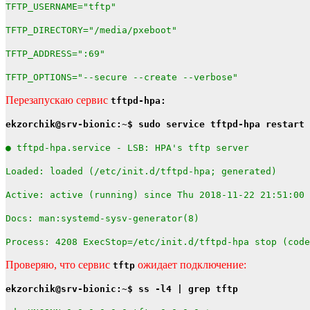
TFTP_USERNAME="tftp"
TFTP_DIRECTORY="/media/pxeboot"
TFTP_ADDRESS=":69"
TFTP_OPTIONS="--secure --create --verbose"
Перезапускаю сервис
tftpd-hpa:
ekzorchik@srv-bionic:~$ sudo service tftpd-hpa restart 
● tftpd-hpa.service - LSB: HPA's tftp server
Loaded: loaded (/etc/init.d/tftpd-hpa; generated)
Active: active (running) since Thu 2018-11-22 21:51:00 
Docs: man:systemd-sysv-generator(8)
Process: 4208 ExecStop=/etc/init.d/tftpd-hpa stop (code
Проверяю, что сервис
ожидает подключение:
tftp
ekzorchik@srv-bionic:~$ ss -l4 | grep tftp