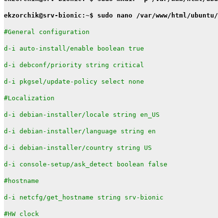
ekzorchik@srv-bionic:~$ sudo nano /var/www/html/ubuntu/
#General configuration
d-i auto-install/enable boolean true
d-i debconf/priority string critical
d-i pkgsel/update-policy select none
#Localization
d-i debian-installer/locale string en_US
d-i debian-installer/language string en
d-i debian-installer/country string US
d-i console-setup/ask_detect boolean false
#hostname
d-i netcfg/get_hostname string srv-bionic
#HW clock