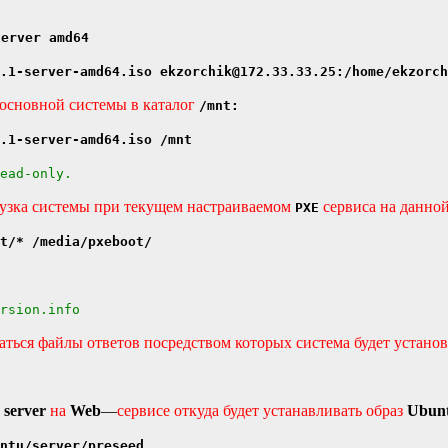
Server amd64
.1-server-amd64.iso ekzorchik@172.33.33.25:/home/ekzorch
 основной системы в каталог
/mnt:
.1-server-amd64.iso /mnt
ead-only.
грузка системы при текущем настраиваемом
сервиса на данной
PXE
t/* /media/pxeboot/
rsion.info
гаться файлы ответов посредством которых система будет установ
server
на
Web
—
сервисе откуда будет устанавливать образ
Ubunt
ntu/server/preseed