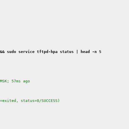
&& sudo service tftpd-hpa status | head -n 5
MSK; 57ms ago
=exited, status=0/SUCCESS)