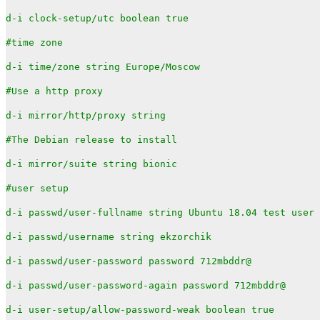
d-i clock-setup/utc boolean true
#time zone
d-i time/zone string Europe/Moscow
#Use a http proxy
d-i mirror/http/proxy string
#The Debian release to install
d-i mirror/suite string bionic
#user setup
d-i passwd/user-fullname string Ubuntu 18.04 test user
d-i passwd/username string ekzorchik
d-i passwd/user-password password 712mbddr@
d-i passwd/user-password-again password 712mbddr@
d-i user-setup/allow-password-weak boolean true