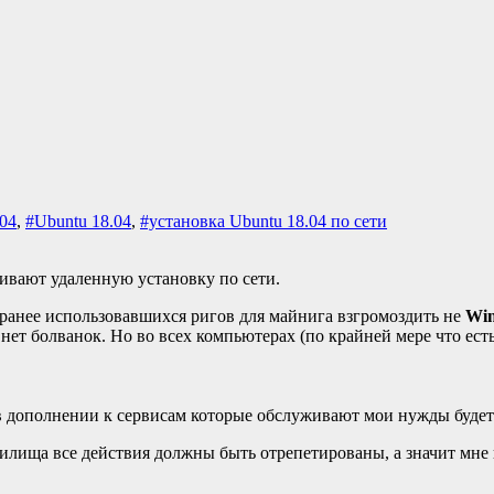
.04
,
#Ubuntu 18.04
,
#установка Ubuntu 18.04 по сети
ивают удаленную установку по сети.
о ранее использовавшихся ригов для майнига взгромоздить не
Wi
 нет болванок. Но во всех компьютерах (по крайней мере что ест
в дополнении к сервисам которые обслуживают мои нужды буде
илища все действия должны быть отрепетированы, а значит мн