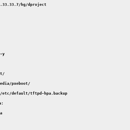
2.33.33.7/hg/dproject
-y
t/
edia/pxeboot/
/etc/default/tftpd-hpa.backup
a:
a