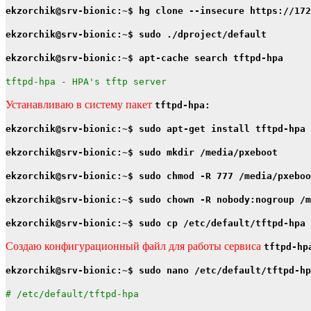
ekzorchik@srv-bionic:~$ hg clone --insecure https://17
ekzorchik@srv-bionic:~$ sudo ./dproject/default
ekzorchik@srv-bionic:~$ apt-cache search tftpd-hpa
tftpd-hpa - HPA's tftp server
Устанавливаю в систему пакет
tftpd-hpa:
ekzorchik@srv-bionic:~$ sudo apt-get install tftpd-hpa 
ekzorchik@srv-bionic:~$ sudo mkdir /media/pxeboot
ekzorchik@srv-bionic:~$ sudo chmod -R 777 /media/pxeboo
ekzorchik@srv-bionic:~$ sudo chown -R nobody:nogroup /m
ekzorchik@srv-bionic:~$ sudo cp /etc/default/tftpd-hpa 
Создаю конфигурационный файл для работы сервиса
tftpd-hp
ekzorchik@srv-bionic:~$ sudo nano /etc/default/tftpd-hp
# /etc/default/tftpd-hpa