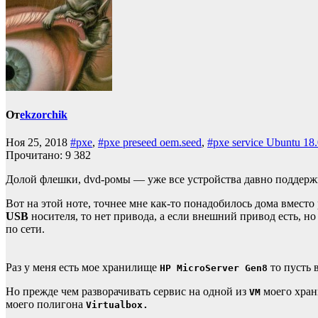
От
ekzorchik
Ноя 25, 2018
#pxe
,
#pxe preseed oem.seed
,
#pxe service Ubuntu 18
Прочитано:
9 382
Долой флешки, dvd-ромы — уже все устройства давно поддерж
Вот на этой ноте, точнее мне как-то понадобилось дома вмест
USB
носителя, то нет привода, а если внешний привод есть, но
по сети.
Раз у меня есть мое хранилище
то пусть 
HP MicroServer Gen8
Но прежде чем разворачивать сервис на одной из
моего хран
VM
моего полигона
Virtualbox.