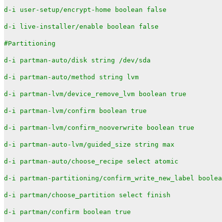
d-i user-setup/encrypt-home boolean false
d-i live-installer/enable boolean false
#Partitioning
d-i partman-auto/disk string /dev/sda
d-i partman-auto/method string lvm
d-i partman-lvm/device_remove_lvm boolean true
d-i partman-lvm/confirm boolean true
d-i partman-lvm/confirm_nooverwrite boolean true
d-i partman-auto-lvm/guided_size string max
d-i partman-auto/choose_recipe select atomic
d-i partman-partitioning/confirm_write_new_label boolea
d-i partman/choose_partition select finish
d-i partman/confirm boolean true