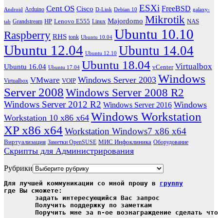
ESXi
Cent OS
FreeBSD
Cisco
Arduino
Android
D-Link
Debian 10
galaxy-
Mikrotik
Majordomo
HP
Lenovo E555
NAS
Grandstream
Linux
tab
Ubuntu 10.10
Raspberry
RHS
tonk
Ubuntu 10.04
Ubuntu 12.04
Ubuntu 14.04
Ubuntu 12.10
Ubuntu 18.04
Virtualbox
Ubuntu 16.04
vCenter
Ubuntu 17.04
Windows
Windows Server 2003
VMware
VOIP
Virtualbox
Server 2008
Windows Server 2008 R2
Windows Server 2012 R2
Windows
Windows Server 2016
Windows Workstation
Workstation 10 x86 x64
XP x86 x64
Workstation Windows7 x86 x64
Виртуализация
МИС Инфоклиника
Заметки OpenSUSE
Оборудование
Скрипты для Администрирования
Рубрики
Для лучшей коммуникации со мной прошу в 
группу
где Вы сможете:

	задать интересующийся Вас запрос

	Получить поддержку по заметкам

	Поручить мне за n-ое вознаграждение сделать чт