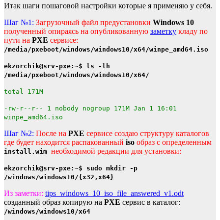
Итак шаги пошаговой настройки которые я применяю у себя.
Шаг №1:
Загрузочный файл предустановки
Windows 10
полученный опираясь на опубликованную
заметку
кладу по
пути на
PXE
сервисе:
/media/pxeboot/windows/windows10/x64/winpe_amd64.iso
ekzorchik@srv-pxe:~$ ls -lh
/media/pxeboot/windows/windows10/x64/
total 171M
-rw-r--r-- 1 nobody nogroup 171M Jan 1 16:01
winpe_amd64.iso
Шаг №2:
После на
PXE
сервисе создаю структуру каталогов
где будет находится распакованный
iso
образ с определенным
необходимой редакции для установки:
install.wim
ekzorchik@srv-pxe:~$ sudo mkdir -p
/windows/windows10/{x32,x64}
Из заметки:
tips_windows_10_iso_file_answered_v1.odt
созданный образ копирую на
PXE
сервис в каталог:
/windows/windows10/x64