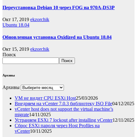
Переустановка Debian 10 через FOG на 970A-DS3P
Окт 17, 2019
ekzorchik
Ubuntu 18.04
Обновленная установка Oxidized на Ubuntu 18.04
Окт 15, 2019
ekzorchik
Поиск
Поиск
Архивы
Архивы
VM не видит CPU ESXi Host
25/03/2026
Внедряем на vCenter 7.0.3 библиотеку ISO File
04/12/2025
vCenter host does not support the virtual machine’s
migrate
14/11/2025
Устраняем ESXi 7 lockout after installing vCenter
12/11/2025
Сброс ESXi пароля через Host Profiles на
vCenter
10/11/2025