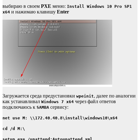
выбираю в своем
PXE
меню:
Install Windows 10 Pro SP1
и нажимаю клавишу
Enter
x64
Загружается среда предустановки
, далее по аналогии
wpeinit
как устанавливал
через файл ответов
Windows 7 x64
подключаюсь к
сервису:
SAMBA
net use M: \\172.40.40.8\install\windows10\x64
cd /d M:\
setup.exe /unattend:Autounattend.xml