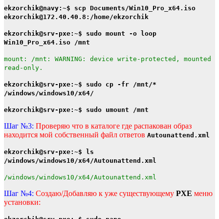
ekzorchik@navy:~$ scp Documents/Win10_Pro_x64.iso
ekzorchik@172.40.40.8:/home/ekzorchik
ekzorchik@srv-pxe:~$ sudo mount -o loop
Win10_Pro_x64.iso /mnt
mount: /mnt: WARNING: device write-protected, mounted
read-only.
ekzorchik@srv-pxe:~$ sudo cp -fr /mnt/*
/windows/windows10/x64/
ekzorchik@srv-pxe:~$ sudo umount /mnt
Шаг №3:
Проверяю что в каталоге где распакован образ
находится мой собственный файл ответов
Autounattend.xml
ekzorchik@srv-pxe:~$ ls
/windows/windows10/x64/Autounattend.xml
/windows/windows10/x64/Autounattend.xml
Шаг №4:
Создаю/Добавляю к уже существующему
PXE
меню
установки: