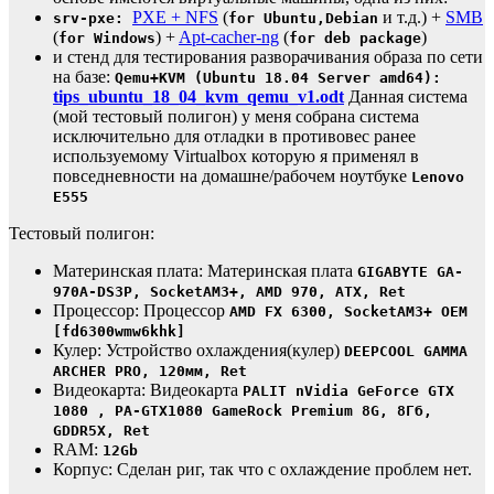
PXE + NFS
(
и т.д.) +
SMB
srv-pxe:
for Ubuntu,Debian
(
) +
Apt-cacher-ng
(
)
for Windows
for deb package
и стенд для тестирования разворачивания образа по сети
на базе:
Qemu+KVM (Ubuntu 18.04 Server amd64):
tips_ubuntu_18_04_kvm_qemu_v1.odt
Данная система
(мой тестовый полигон) у меня собрана система
исключительно для отладки в противовес ранее
используемому Virtualbox которую я применял в
повседневности на домашне/рабочем ноутбуке
Lenovo
E555
Тестовый полигон:
Материнская плата: Материнская плата
GIGABYTE GA-
970A-DS3P, SocketAM3+, AMD 970, ATX, Ret
Процессор: Процессор
AMD FX 6300, SocketAM3+ OEM
[fd6300wmw6khk]
Кулер: Устройство охлаждения(кулер)
DEEPCOOL GAMMA
ARCHER PRO, 120мм, Ret
Видеокарта: Видеокарта
PALIT nVidia GeForce GTX
1080 , PA-GTX1080 GameRock Premium 8G, 8Гб,
GDDR5X, Ret
RAM:
12Gb
Корпус: Сделан риг, так что с охлаждение проблем нет.