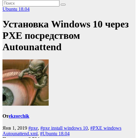
Ubuntu 18.04
Установка Windows 10 через
PXE посредством
Autounattend
От
ekzorchik
Янв 1, 2019
#pxe
,
#pxe install windows 10
,
#PXE windows
Autounattend.xml
,
#Ubuntu 18.04