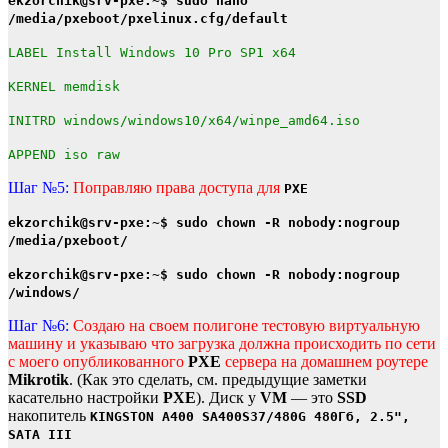
ekzorchik@srv-pxe:~$ sudo nano
/media/pxeboot/pxelinux.cfg/default
LABEL Install Windows 10 Pro SP1 x64
KERNEL memdisk
INITRD windows/windows10/x64/winpe_amd64.iso
APPEND iso raw
Шаг №5:
Поправляю права доступа для
PXE
ekzorchik@srv-pxe:~$ sudo chown -R nobody:nogroup
/media/pxeboot/
ekzorchik@srv-pxe:~$ sudo chown -R nobody:nogroup
/windows/
Шаг №6:
Создаю на своем полигоне тестовую виртуальную
машину и указываю что загрузка должна происходить по сети
с моего опубликованного
PXE
сервера на домашнем роутере
Mikrotik
. (Как это сделать, см. предыдущие заметки
касательно настройки
PXE
). Диск у
VM
— это
SSD
накопитель
KINGSTON A400 SA400S37/480G 480Гб, 2.5",
SATA III