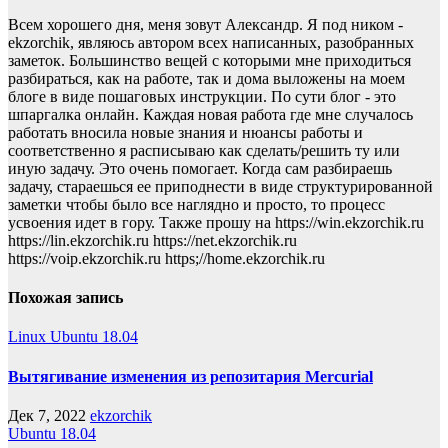
Всем хорошего дня, меня зовут Александр. Я под ником -
ekzorchik, являюсь автором всех написанных, разобранных
заметок. Большинство вещей с которыми мне приходиться
разбираться, как на работе, так и дома выложены на моем
блоге в виде пошаговых инструкции. По сути блог - это
шпаргалка онлайн. Каждая новая работа где мне случалось
работать вносила новые знания и нюансы работы и
соответственно я расписываю как сделать/решить ту или
иную задачу. Это очень помогает. Когда сам разбираешь
задачу, стараешься ее приподнести в виде структурированной
заметки чтобы было все наглядно и просто, то процесс
усвоения идет в гору. Также прошу на https://win.ekzorchik.ru
https://lin.ekzorchik.ru https://net.ekzorchik.ru
https://voip.ekzorchik.ru https;//home.ekzorchik.ru
Похожая запись
Linux
Ubuntu 18.04
Вытягивание изменения из репозитария Mercurial
Дек 7, 2022
ekzorchik
Ubuntu 18.04