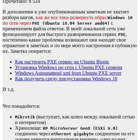
Прочитано:
8 524
В дополнении к уже опубликованным заметкам не хватает
разбора шагов,
как же все таки развернуть образ
Windows 10
по сети через
с
PXE (Ubuntu 18.04 Server amd64)
применением файла ответов. В моей локальной сети уже
функционирует для быстрого разворачивания сервис
,
PXE
постепенно какие проблемы возникают они находят свое
отражение в заметках и по мере моего настроения я публикую
их. Заметка опирается:
Как настроить PXE сервис на Ubuntu Bionic
Установка Windows по сети с Ubuntu PXE сервера
Windows Autounattend xml from Ubuntu PXE server
Как получить среду предустановки Windows 10
И т.д.
Что понадобится:
(выступает, как шлюз между локальной сетью
Mikrotik
и интернетом)
Хранилище:
HP MicroServer Gen8 (ESXi 6.0)
соединено через
соединение на его
ethernet gigabyte
основе имеются виртуальные машины, одна из них: