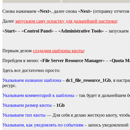
Снова нажимаем «
Next
», далее снова «
Next
» (отправку отчетов
Далее
запускаем саму оснастку для дальнейшей настроки
:
«
Start
» – «
Control Panel
» – «
Administrative Tools
» – запускаем 
Первым делом
создадим шаблоны квоты
:
Перейдем в меню: «
File Server Resource Manager
» – «
Quota M
Здесь все достаточно просто:
Указываем название шаблона
–
dc1_
file_
resource_1
Gb
, я наст
ресурс.
Указываем комментарий к шаблоны
– так будет в дальнейшем б
Указываем размер квоты
–
1Gb
Указываем тип квоты
— Для себя я делаю жесткую квоту, чтоб
Указываем, как уведомлять по событиям
– запись уведомлений 