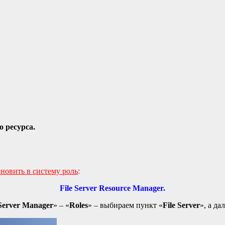
 ресурса.
ановить в систему роль
:
File Server Resource Manager.
Server Manager
» – «
Roles
» – выбираем пункт «
File Server
», а да