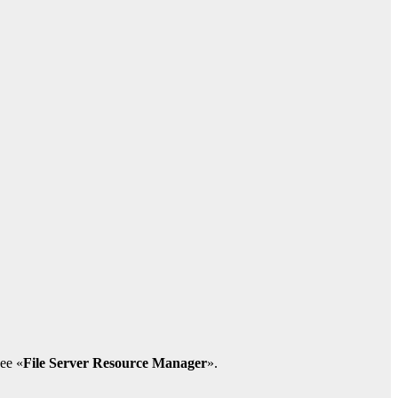
лее «
File Server Resource Manager
».