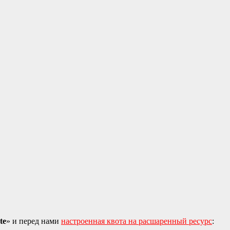
te
» и перед нами
настроенная квота на расшаренный ресурс
: