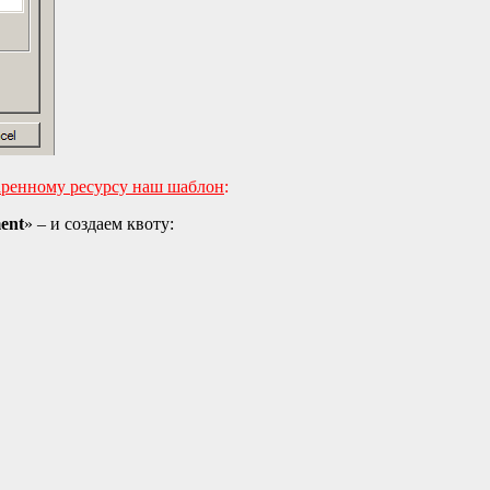
аренному ресурсу наш шаблон
:
ent
» – и создаем квоту: