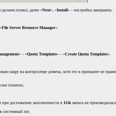
 сделаем позже), далее «
Next
», «
Install
» – настройка завершена.
«
File Server Resource Manager
».
anagement
» – «
Quota Templates
» – «
Create Quota Templates
».
раиваю шару на контроллере домена, хотя это в принципе не пра
олее понятно.
ы при достижении заполненности в
1
Gb
запись не производилас
в системный лог.