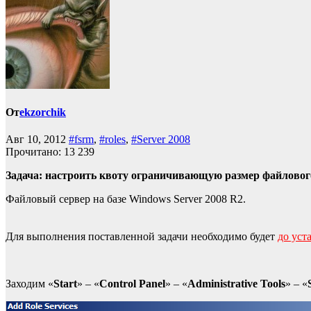
От
ekzorchik
Авг 10, 2012
#fsrm
,
#roles
,
#Server 2008
Прочитано:
13 239
Задача: настроить квоту ограничивающую размер файлового
Файловый сервер на базе Windows Server 2008 R2.
Для выполнения поставленной задачи необходимо будет
до уст
Заходим «
Start
» – «
Control Panel
» – «
Administrative Tools
» – «