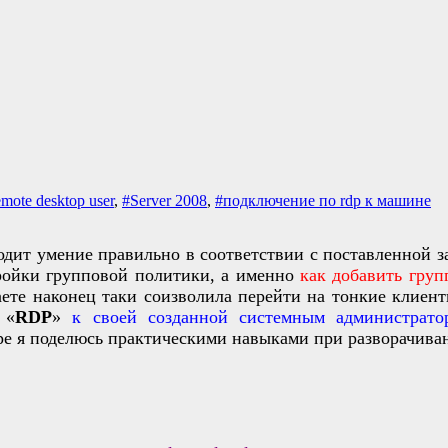
emote desktop user
,
#Server 2008
,
#подключение по rdp к машине
одит умение правильно в соответствии с поставленной з
тройки групповой политики, а именно
как добавить груп
ете наконец таки соизволила перейти на тонкие клиенты
«
RDP
»
к своей созданной системным администрато
коре я поделюсь практическими навыками при разворачива