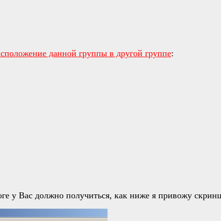
асположение данной группы в другой группе
:
оге у Вас должно получиться, как ниже я привожу скрин