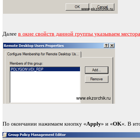
Далее
в окне свойств данной группы указываем местор
По окончании нажимаем кнопку «
Apply
» и «
OK
«. В ит