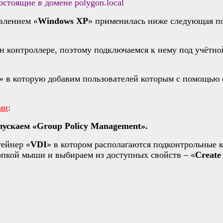
остоящие в домене polygon.local
влением «
Windows XP
» применилась ниже следующая по
н контроллере, поэтому подключаемся к нему под учётно
» в которую добавим пользователей которым с помощью 
ми
:
запускаем «Group Policy Management».
тейнер «
VDI
» в котором располагаются подконтрольные 
опкой мыши и выбираем из доступных свойств – «
Create