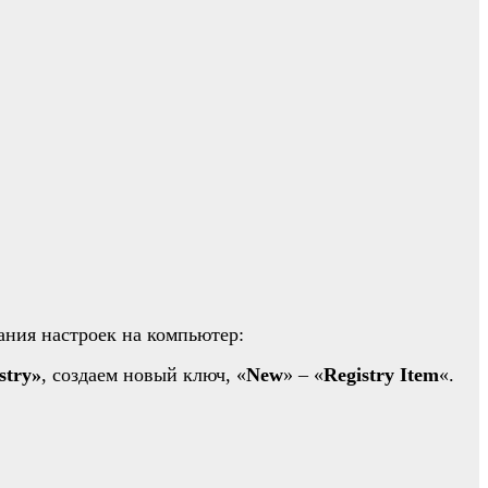
ания настроек на компьютер:
stry»
, создаем новый ключ, «
New
» – «
Registry
Item
«.