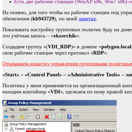
Есть две рабочие станции (WinXP x86, Win7 x86) с
На помню, для того чтобы на рабочие станции под упра
обновления (
kb943729
), по моей
заметке
.
Показывать настройку групповых политик буду на доме
это учётная запись – «
ekzorchik
«.
Создадим группу «(
VDI_RDP
)» в домене «
polygon.local
свои рабочие станции через протокол «
RDP
«.
Открываем оснастку управления групповыми политика
«Start» – «Control Panel» – «Administrative Tools» – 
Политика у меня применяется на организационный кон
находим контейнер «
VDI
«, щелкаем по нему правой кн