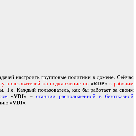
адачей настроить групповые политики в домене. Сейчас
пу пользователей на подключение по
«
RDP
»
к рабочим
. Т.е. Каждый пользователь, как бы работает за своим
ром
«
VDI
» –
станции расположенной в безотказной
нию «
VDI
«.