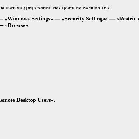
ты конфигурирования настроек на компьютер:
 «Windows Settings» — «Security Settings» — «Restric
 «Browse».
emote Desktop Users
«.