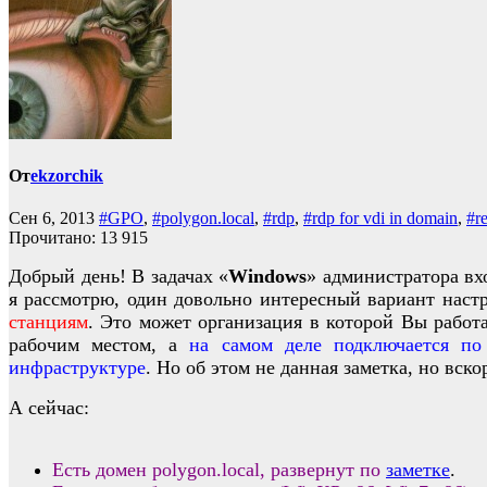
От
ekzorchik
Сен 6, 2013
#GPO
,
#polygon.local
,
#rdp
,
#rdp for vdi in domain
,
#r
Прочитано:
13 915
Добрый день! В задачах «
Windows
» администратора вх
я рассмотрю, один довольно интересный вариант нас
станциям
. Это может организация в которой Вы работа
рабочим местом, а
на самом деле подключается по
инфраструктуре
. Но об этом не данная заметка, но вс
А сейчас:
Есть домен polygon.local, развернут по
заметке
.