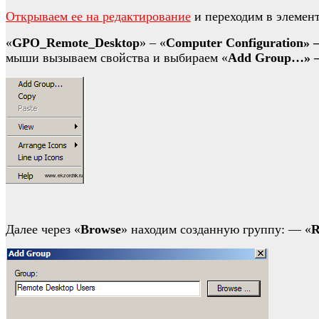
Открываем ее на редактирование
и переходим в элемен
«
GPO_Remote_Desktop
» – «
Computer Configuration» —
мыши вызываем свойства и выбираем «
Add Group…» —
Далее через «
Browse
» находим созданную группу: — «
R